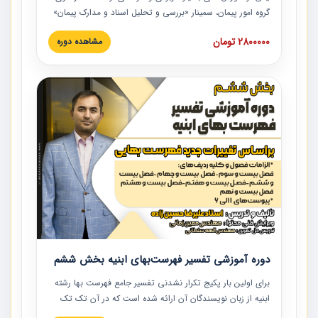
گروه امور پیمان، سمینار «بررسی و تحلیل اسناد و مدارک پیمان»
است که در دانشگاه صنعتی شریف ارائه شد. در این آموزش
2800000 تومان
مشاهده دوره
نکات کلیدی مربوط به اسناد و مدارک پیمان، اولویت بندی اسناد
و مدارک پیمان، بایدها و نبایدهای مربوط به اسناد و مدارک
پیمان به همراه تجربیات عملی در این خصوص ارائه شده است.
دوره آموزشی تفسیر فهرست‌بهای ابنیه بخش ششم
برای اولین بار پکیج تکرار نشدنی تفسیر جامع فهرست بها رشته
ابنیه از زبان نویسندگان آن ارائه شده است که در آن تک تک
ردیف ها و مطالب فهرست بها تفسیر و ارائه شده است. این