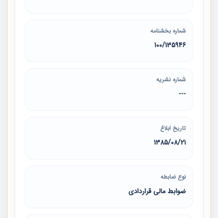
شماره بخشنامه
100/135946
شماره نشریه
---
تاریخ ابلاغ
1385/08/21
نوع ضابطه
ضوابط مالی قراردادی