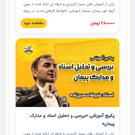
یکی از آموزش‏‏‏‏‏‏ های بسیار کاربردی و حرفه‏ ای ارائه شده از سوی
گروه امور پیمان، سمینار آموزشی «ضوابط کارهای جدید در پروژه
های عمرانی» چالش ها، تخلفات و راه حل ها با نگرش قراردادی
2800000 تومان
مشاهده دوره
است که در محل سندیکای شرکت های ساختمانی کشور ارائه شد.
در این آموزش نکات کلیدی مربوط به کارهای جدید در اسناد و
مدارک پیمان به همراه تجربیات عملی ارائه شده است.
پکیج آموزشی «بررسی و تحلیل اسناد و مدارک
پیمان»
یکی از آموزش‏‏‏‏‏‏ های بسیار کاربردی و حرفه‏ ای ارائه شده از سوی