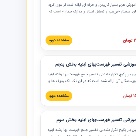
موزش‏‏‏‏‏‏ های بسیار کاربردی و حرفه‏ ای ارائه شده از سوی گروه
مان، سمینار «بررسی و تحلیل اسناد و مدارک پیمان» است که
گاه صنعتی شریف ارائه شد. در این آموزش نکات کلیدی
 اسناد و مدارک پیمان، اولویت بندی اسناد و مدارک پیمان،
 نبایدهای مربوط به اسناد و مدارک پیمان به همراه تجربیات
 این خصوص ارائه شده است.
ان
مشاهده دوره
موزشی تفسیر فهرست‌بهای ابنیه بخش پنجم
ین بار پکیج تکرار نشدنی تفسیر جامع فهرست بها رشته ابنیه
 نویسندگان آن ارائه شده است که در آن تک تک ردیف ها و
هرست بها تفسیر و ارائه شده است. این دوره به صورت کامل
بوده و به همراه تصاویر عملیات اجرایی مرتبط با ردیف های
ان
مشاهده دوره
ها ارائه شده است. این دوره با کلام مهندس
سین‌زاده مدیر پروژه مهندسی مشاور در امر بازنگری فهرست
 ابنیه ارائه شده و به تمام همکارانی که در حوزه صنعت
موزشی تفسیر فهرست‌بهای ابنیه بخش سوم
 حال فعالیت هستند حتما توصیه می کنیم از مطالب این
فاده نمایند.
ین بار پکیج تکرار نشدنی تفسیر جامع فهرست بها رشته ابنیه