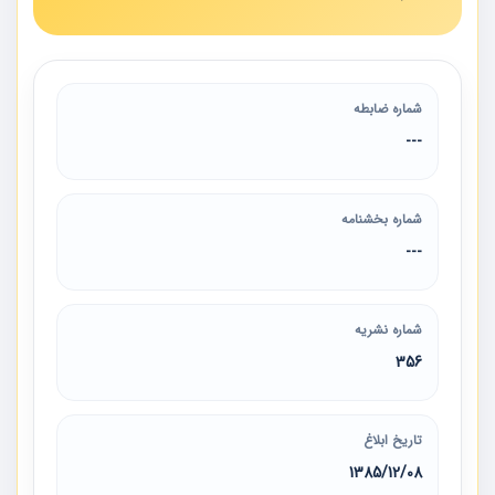
شماره ضابطه
---
شماره بخشنامه
---
شماره نشریه
356
تاریخ ابلاغ
1385/12/08