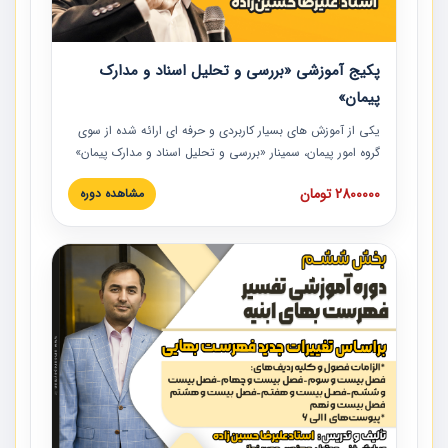
پکیج آموزشی «بررسی و تحلیل اسناد و مدارک
پیمان»
یکی از آموزش‏‏‏‏‏‏ های بسیار کاربردی و حرفه‏ ای ارائه شده از سوی
گروه امور پیمان، سمینار «بررسی و تحلیل اسناد و مدارک پیمان»
است که در دانشگاه صنعتی شریف ارائه شد. در این آموزش
2800000 تومان
مشاهده دوره
نکات کلیدی مربوط به اسناد و مدارک پیمان، اولویت بندی اسناد
و مدارک پیمان، بایدها و نبایدهای مربوط به اسناد و مدارک
پیمان به همراه تجربیات عملی در این خصوص ارائه شده است.