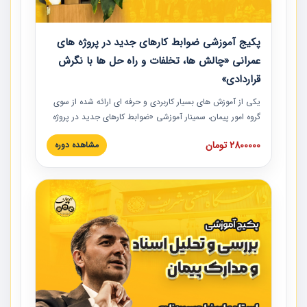
پکیج آموزشی ضوابط کارهای جدید در پروژه های
عمرانی «چالش ها، تخلفات و راه حل ها با نگرش
قراردادی»
یکی از آموزش‏‏‏‏‏‏ های بسیار کاربردی و حرفه‏ ای ارائه شده از سوی
گروه امور پیمان، سمینار آموزشی «ضوابط کارهای جدید در پروژه
های عمرانی» چالش ها، تخلفات و راه حل ها با نگرش قراردادی
2800000 تومان
مشاهده دوره
است که در محل سندیکای شرکت های ساختمانی کشور ارائه شد.
در این آموزش نکات کلیدی مربوط به کارهای جدید در اسناد و
مدارک پیمان به همراه تجربیات عملی ارائه شده است.