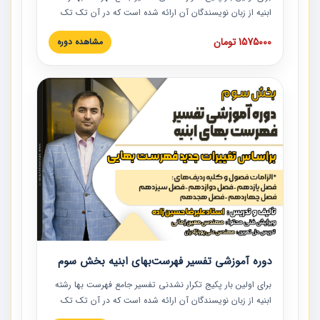
ابنیه از زبان نویسندگان آن ارائه شده است که در آن تک تک
ردیف ها و مطالب فهرست بها تفسیر و ارائه شده است. این
1575000 تومان
مشاهده دوره
دوره به صورت کامل تصویری بوده و به همراه تصاویر عملیات
اجرایی مرتبط با ردیف های فهرست بها ارائه شده است. این
دوره با کلام مهندس علیرضاحسین‌زاده مدیر پروژه مهندسی
مشاور در امر بازنگری فهرست بها رشته ابنیه ارائه شده و به تمام
همکارانی که در حوزه صنعت ساخت در حال فعالیت هستند حتما
توصیه می کنیم از مطالب این دوره استفاده نمایند.
دوره آموزشی تفسیر فهرست‌بهای ابنیه بخش سوم
برای اولین بار پکیج تکرار نشدنی تفسیر جامع فهرست بها رشته
ابنیه از زبان نویسندگان آن ارائه شده است که در آن تک تک
ردیف ها و مطالب فهرست بها تفسیر و ارائه شده است. این