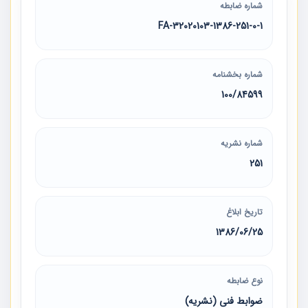
شماره ضابطه
32020103-1386-251-0-1-FA
شماره بخشنامه
100/84599
شماره نشریه
251
تاریخ ابلاغ
1386/06/25
نوع ضابطه
ضوابط فنی (نشریه)