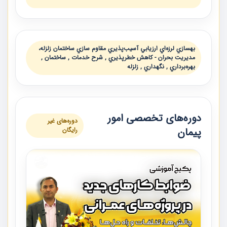
بهسازي لرزه‌اي ارزيابي آسيب‌پذيري مقاوم سازي ساختمان زلزله،
مديريت بحران - كاهش خطرپذيري , شرح خدمات , ساختمان ,
بهره‌برداري , نگهداري , زلزله
دوره‌های تخصصی امور
دوره‌های غیر
پیمان
رایگان