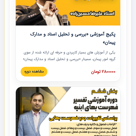
پکیج آموزشی «بررسی و تحلیل اسناد و مدارک
پیمان»
یکی از آموزش‏‏‏‏‏‏ های بسیار کاربردی و حرفه‏ ای ارائه شده از سوی
گروه امور پیمان، سمینار «بررسی و تحلیل اسناد و مدارک پیمان»
است که در دانشگاه صنعتی شریف ارائه شد. در این آموزش
2800000 تومان
مشاهده دوره
نکات کلیدی مربوط به اسناد و مدارک پیمان، اولویت بندی اسناد
و مدارک پیمان، بایدها و نبایدهای مربوط به اسناد و مدارک
پیمان به همراه تجربیات عملی در این خصوص ارائه شده است.