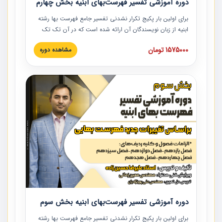
دوره آموزشی تفسیر فهرست‌بهای ابنیه بخش چهارم
برای اولین بار پکیج تکرار نشدنی تفسیر جامع فهرست بها رشته
ابنیه از زبان نویسندگان آن ارائه شده است که در آن تک تک
ردیف ها و مطالب فهرست بها تفسیر و ارائه شده است. این
1575000 تومان
مشاهده دوره
دوره به صورت کامل تصویری بوده و به همراه تصاویر عملیات
اجرایی مرتبط با ردیف های فهرست بها ارائه شده است. این
دوره با کلام مهندس علیرضاحسین‌زاده مدیر پروژه مهندسی
مشاور در امر بازنگری فهرست بها رشته ابنیه ارائه شده و به تمام
همکارانی که در حوزه صنعت ساخت در حال فعالیت هستند حتما
توصیه می کنیم از مطالب این دوره استفاده نمایند.
دوره آموزشی تفسیر فهرست‌بهای ابنیه بخش سوم
برای اولین بار پکیج تکرار نشدنی تفسیر جامع فهرست بها رشته