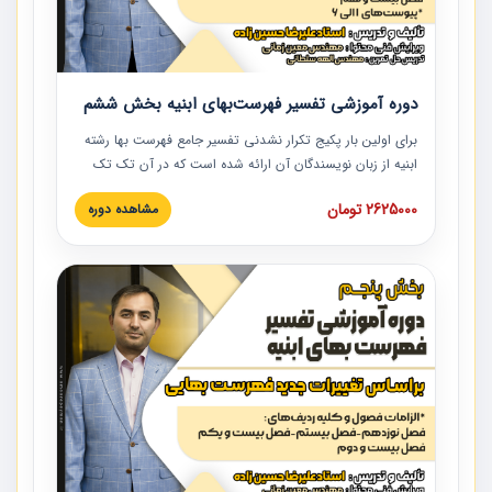
دوره آموزشی تفسیر فهرست‌بهای ابنیه بخش ششم
برای اولین بار پکیج تکرار نشدنی تفسیر جامع فهرست بها رشته
ابنیه از زبان نویسندگان آن ارائه شده است که در آن تک تک
ردیف ها و مطالب فهرست بها تفسیر و ارائه شده است. این
2625000 تومان
مشاهده دوره
دوره به صورت کامل تصویری بوده و به همراه تصاویر عملیات
اجرایی مرتبط با ردیف های فهرست بها ارائه شده است. این
دوره با کلام مهندس علیرضاحسین‌زاده مدیر پروژه مهندسی
مشاور در امر بازنگری فهرست بها رشته ابنیه ارائه شده و به تمام
همکارانی که در حوزه صنعت ساخت در حال فعالیت هستند حتما
توصیه می کنیم از مطالب این دوره استفاده نمایند.