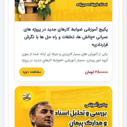
پکیج آموزشی ضوابط کارهای جدید در پروژه های
عمرانی «چالش ها، تخلفات و راه حل ها با نگرش
قراردادی»
یکی از آموزش‏‏‏‏‏‏ های بسیار کاربردی و حرفه‏ ای ارائه شده از سوی
گروه امور پیمان، سمینار آموزشی «ضوابط کارهای جدید در پروژه
های عمرانی» چالش ها، تخلفات و راه حل ها با نگرش قراردادی
2800000 تومان
مشاهده دوره
است که در محل سندیکای شرکت های ساختمانی کشور ارائه شد.
در این آموزش نکات کلیدی مربوط به کارهای جدید در اسناد و
مدارک پیمان به همراه تجربیات عملی ارائه شده است.