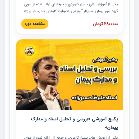
یکی از آموزش‏‏‏‏‏‏ های بسیار کاربردی و حرفه‏ ای ارائه شده از سوی
گروه امور پیمان، سمینار آموزشی «ضوابط کارهای جدید در پروژه
های عمرانی» چالش ها، تخلفات و راه حل ها با نگرش قراردادی
2800000 تومان
مشاهده دوره
است که در محل سندیکای شرکت های ساختمانی کشور ارائه شد.
در این آموزش نکات کلیدی مربوط به کارهای جدید در اسناد و
مدارک پیمان به همراه تجربیات عملی ارائه شده است.
پکیج آموزشی «بررسی و تحلیل اسناد و مدارک
پیمان»
یکی از آموزش‏‏‏‏‏‏ های بسیار کاربردی و حرفه‏ ای ارائه شده از سوی