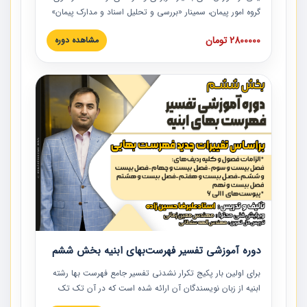
گروه امور پیمان، سمینار «بررسی و تحلیل اسناد و مدارک پیمان»
است که در دانشگاه صنعتی شریف ارائه شد. در این آموزش
2800000 تومان
مشاهده دوره
نکات کلیدی مربوط به اسناد و مدارک پیمان، اولویت بندی اسناد
و مدارک پیمان، بایدها و نبایدهای مربوط به اسناد و مدارک
پیمان به همراه تجربیات عملی در این خصوص ارائه شده است.
دوره آموزشی تفسیر فهرست‌بهای ابنیه بخش ششم
برای اولین بار پکیج تکرار نشدنی تفسیر جامع فهرست بها رشته
ابنیه از زبان نویسندگان آن ارائه شده است که در آن تک تک
ردیف ها و مطالب فهرست بها تفسیر و ارائه شده است. این