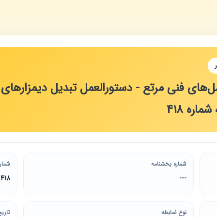
‌های فنی مرتع - دستورالعمل تبدیل دیمزارهای ک
ره 418
شماره بخشنامه
شمار
418
---
نوع ضابطه
تاریخ