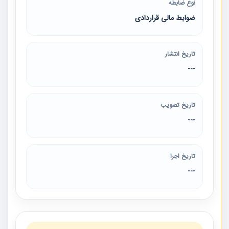
نوع ضابطه
ضوابط مالی قراردادی
تاریخ انتشار
---
تاریخ تصویب
---
تاریخ اجرا
---