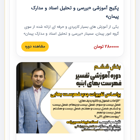
پکیج آموزشی «بررسی و تحلیل اسناد و مدارک
پیمان»
یکی از آموزش‏‏‏‏‏‏ های بسیار کاربردی و حرفه‏ ای ارائه شده از سوی
گروه امور پیمان، سمینار «بررسی و تحلیل اسناد و مدارک پیمان»
است که در دانشگاه صنعتی شریف ارائه شد. در این آموزش
2800000 تومان
مشاهده دوره
نکات کلیدی مربوط به اسناد و مدارک پیمان، اولویت بندی اسناد
و مدارک پیمان، بایدها و نبایدهای مربوط به اسناد و مدارک
پیمان به همراه تجربیات عملی در این خصوص ارائه شده است.