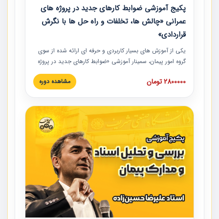
پکیج آموزشی ضوابط کارهای جدید در پروژه های
عمرانی «چالش ها، تخلفات و راه حل ها با نگرش
قراردادی»
یکی از آموزش‏‏‏‏‏‏ های بسیار کاربردی و حرفه‏ ای ارائه شده از سوی
گروه امور پیمان، سمینار آموزشی «ضوابط کارهای جدید در پروژه
های عمرانی» چالش ها، تخلفات و راه حل ها با نگرش قراردادی
2800000 تومان
مشاهده دوره
است که در محل سندیکای شرکت های ساختمانی کشور ارائه شد.
در این آموزش نکات کلیدی مربوط به کارهای جدید در اسناد و
مدارک پیمان به همراه تجربیات عملی ارائه شده است.