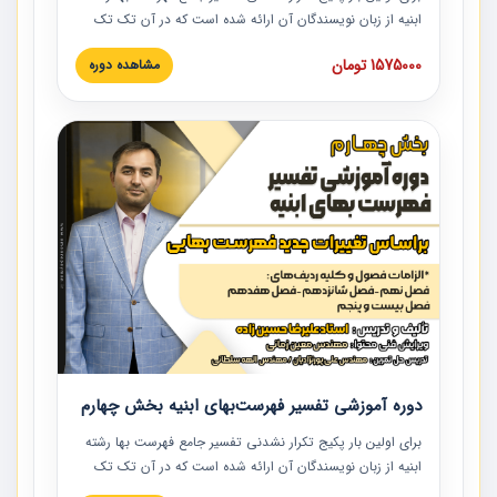
ابنیه از زبان نویسندگان آن ارائه شده است که در آن تک تک
ردیف ها و مطالب فهرست بها تفسیر و ارائه شده است. این
1575000 تومان
مشاهده دوره
دوره به صورت کامل تصویری بوده و به همراه تصاویر عملیات
اجرایی مرتبط با ردیف های فهرست بها ارائه شده است. این
دوره با کلام مهندس علیرضاحسین‌زاده مدیر پروژه مهندسی
مشاور در امر بازنگری فهرست بها رشته ابنیه ارائه شده و به تمام
همکارانی که در حوزه صنعت ساخت در حال فعالیت هستند حتما
توصیه می کنیم از مطالب این دوره استفاده نمایند.
دوره آموزشی تفسیر فهرست‌بهای ابنیه بخش چهارم
برای اولین بار پکیج تکرار نشدنی تفسیر جامع فهرست بها رشته
ابنیه از زبان نویسندگان آن ارائه شده است که در آن تک تک
ردیف ها و مطالب فهرست بها تفسیر و ارائه شده است. این