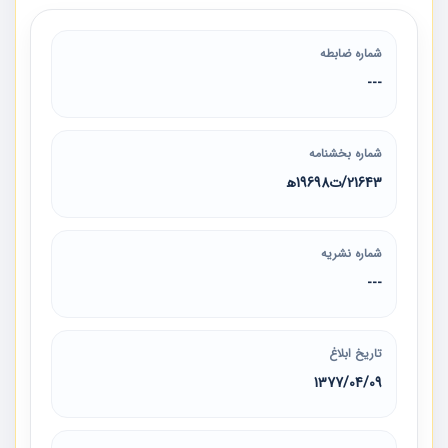
شماره ضابطه
---
شماره بخشنامه
21643/ت19698ه‍
شماره نشریه
---
تاریخ ابلاغ
1377/04/09