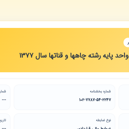
د پایه رشته چاهها و قناتها سال 1377
شماره بخشنامه
شمار
---
102-7787-54-2247
نوع ضابطه
تاریخ
ضوابط مالی قراردادی
---