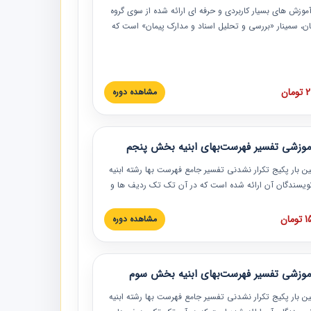
موزش‏‏‏‏‏‏ های بسیار کاربردی و حرفه‏ ای ارائه شده از سوی گروه
مان، سمینار «بررسی و تحلیل اسناد و مدارک پیمان» است که
گاه صنعتی شریف ارائه شد. در این آموزش نکات کلیدی
 اسناد و مدارک پیمان، اولویت بندی اسناد و مدارک پیمان،
 نبایدهای مربوط به اسناد و مدارک پیمان به همراه تجربیات
 این خصوص ارائه شده است.
ان
مشاهده دوره
موزشی تفسیر فهرست‌بهای ابنیه بخش پنجم
ین بار پکیج تکرار نشدنی تفسیر جامع فهرست بها رشته ابنیه
 نویسندگان آن ارائه شده است که در آن تک تک ردیف ها و
هرست بها تفسیر و ارائه شده است. این دوره به صورت کامل
بوده و به همراه تصاویر عملیات اجرایی مرتبط با ردیف های
ان
مشاهده دوره
ها ارائه شده است. این دوره با کلام مهندس
سین‌زاده مدیر پروژه مهندسی مشاور در امر بازنگری فهرست
 ابنیه ارائه شده و به تمام همکارانی که در حوزه صنعت
موزشی تفسیر فهرست‌بهای ابنیه بخش سوم
 حال فعالیت هستند حتما توصیه می کنیم از مطالب این
فاده نمایند.
ین بار پکیج تکرار نشدنی تفسیر جامع فهرست بها رشته ابنیه