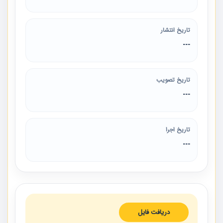
تاریخ انتشار
---
تاریخ تصویب
---
تاریخ اجرا
---
دریافت فایل