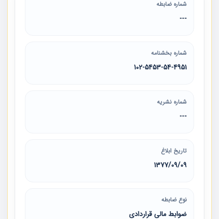
شماره ضابطه
---
شماره بخشنامه
102-5453-54-4951
شماره نشریه
---
تاریخ ابلاغ
1377/09/09
نوع ضابطه
ضوابط مالی قراردادی