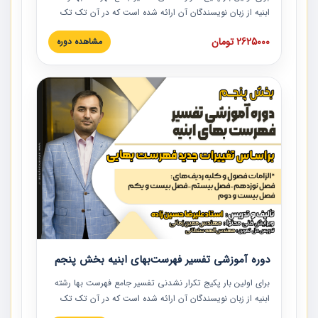
ابنیه از زبان نویسندگان آن ارائه شده است که در آن تک تک
ردیف ها و مطالب فهرست بها تفسیر و ارائه شده است. این
2625000 تومان
مشاهده دوره
دوره به صورت کامل تصویری بوده و به همراه تصاویر عملیات
اجرایی مرتبط با ردیف های فهرست بها ارائه شده است. این
دوره با کلام مهندس علیرضاحسین‌زاده مدیر پروژه مهندسی
مشاور در امر بازنگری فهرست بها رشته ابنیه ارائه شده و به تمام
همکارانی که در حوزه صنعت ساخت در حال فعالیت هستند حتما
توصیه می کنیم از مطالب این دوره استفاده نمایند.
دوره آموزشی تفسیر فهرست‌بهای ابنیه بخش پنجم
برای اولین بار پکیج تکرار نشدنی تفسیر جامع فهرست بها رشته
ابنیه از زبان نویسندگان آن ارائه شده است که در آن تک تک
ردیف ها و مطالب فهرست بها تفسیر و ارائه شده است. این