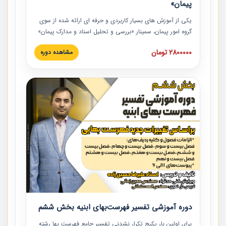
پیمان»
یکی از آموزش‏‏‏‏‏‏ های بسیار کاربردی و حرفه‏ ای ارائه شده از سوی
گروه امور پیمان، سمینار «بررسی و تحلیل اسناد و مدارک پیمان»
است که در دانشگاه صنعتی شریف ارائه شد. در این آموزش
2800000 تومان
مشاهده دوره
نکات کلیدی مربوط به اسناد و مدارک پیمان، اولویت بندی اسناد
و مدارک پیمان، بایدها و نبایدهای مربوط به اسناد و مدارک
پیمان به همراه تجربیات عملی در این خصوص ارائه شده است.
دوره آموزشی تفسیر فهرست‌بهای ابنیه بخش ششم
برای اولین بار پکیج تکرار نشدنی تفسیر جامع فهرست بها رشته