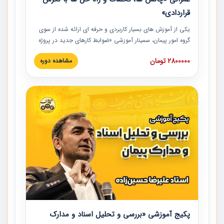
قراردادی»
یکی از آموزش‏‏‏‏‏‏ های بسیار کاربردی و حرفه‏ ای ارائه شده از سوی
گروه امور پیمان، سمینار آموزشی «ضوابط کارهای جدید در پروژه
های عمرانی» چالش ها، تخلفات و راه حل ها با نگرش قراردادی
2800000 تومان
مشاهده دوره
است که در محل سندیکای شرکت های ساختمانی کشور ارائه شد.
در این آموزش نکات کلیدی مربوط به کارهای جدید در اسناد و
مدارک پیمان به همراه تجربیات عملی ارائه شده است.
پکیج آموزشی «بررسی و تحلیل اسناد و مدارک