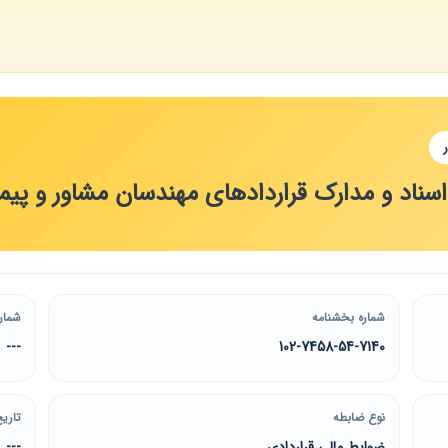
سناد و مدارک قراردادهای مهندسان مشاور و پیمان
شماره بخشنامه
شمار
---
102-7458-54-7140
نوع ضابطه
تاریخ
ضوابط مالی قراردادی
---