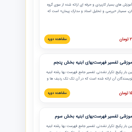
موزش‏‏‏‏‏‏ های بسیار کاربردی و حرفه‏ ای ارائه شده از سوی گروه
مان، سمینار «بررسی و تحلیل اسناد و مدارک پیمان» است که
گاه صنعتی شریف ارائه شد. در این آموزش نکات کلیدی
 اسناد و مدارک پیمان، اولویت بندی اسناد و مدارک پیمان،
 نبایدهای مربوط به اسناد و مدارک پیمان به همراه تجربیات
 این خصوص ارائه شده است.
ان
مشاهده دوره
موزشی تفسیر فهرست‌بهای ابنیه بخش پنجم
ین بار پکیج تکرار نشدنی تفسیر جامع فهرست بها رشته ابنیه
 نویسندگان آن ارائه شده است که در آن تک تک ردیف ها و
هرست بها تفسیر و ارائه شده است. این دوره به صورت کامل
بوده و به همراه تصاویر عملیات اجرایی مرتبط با ردیف های
ان
مشاهده دوره
ها ارائه شده است. این دوره با کلام مهندس
سین‌زاده مدیر پروژه مهندسی مشاور در امر بازنگری فهرست
 ابنیه ارائه شده و به تمام همکارانی که در حوزه صنعت
موزشی تفسیر فهرست‌بهای ابنیه بخش سوم
 حال فعالیت هستند حتما توصیه می کنیم از مطالب این
فاده نمایند.
ین بار پکیج تکرار نشدنی تفسیر جامع فهرست بها رشته ابنیه