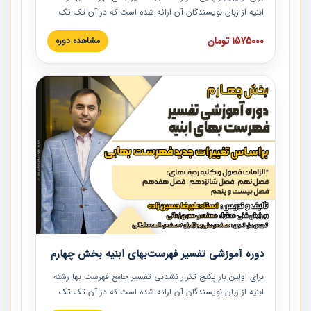
ابنیه از زبان نویسندگان آن ارائه شده است که در آن تک تک
ردیف ها و مطالب فهرست بها تفسیر و ارائه شده است. این
1575000 تومان
مشاهده دوره
دوره به صورت کامل تصویری بوده و به همراه تصاویر عملیات
اجرایی مرتبط با ردیف های فهرست بها ارائه شده است. این
دوره با کلام مهندس علیرضاحسین‌زاده مدیر پروژه مهندسی
مشاور در امر بازنگری فهرست بها رشته ابنیه ارائه شده و به تمام
همکارانی که در حوزه صنعت ساخت در حال فعالیت هستند حتما
توصیه می کنیم از مطالب این دوره استفاده نمایند.
دوره آموزشی تفسیر فهرست‌بهای ابنیه بخش چهارم
برای اولین بار پکیج تکرار نشدنی تفسیر جامع فهرست بها رشته
ابنیه از زبان نویسندگان آن ارائه شده است که در آن تک تک
ردیف ها و مطالب فهرست بها تفسیر و ارائه شده است. این