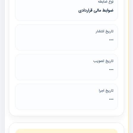
نوع ضابطه
ضوابط مالی قراردادی
تاریخ انتشار
---
تاریخ تصویب
---
تاریخ اجرا
---