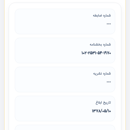
شماره ضابطه
---
شماره بخشنامه
102-2531-54-1970
شماره نشریه
---
تاریخ ابلاغ
1378/05/10