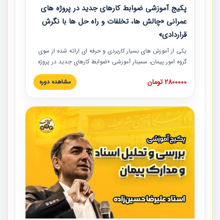
پکیج آموزشی ضوابط کارهای جدید در پروژه های
عمرانی «چالش ها، تخلفات و راه حل ها با نگرش
قراردادی»
یکی از آموزش‏‏‏‏‏‏ های بسیار کاربردی و حرفه‏ ای ارائه شده از سوی
گروه امور پیمان، سمینار آموزشی «ضوابط کارهای جدید در پروژه
های عمرانی» چالش ها، تخلفات و راه حل ها با نگرش قراردادی
2800000 تومان
مشاهده دوره
است که در محل سندیکای شرکت های ساختمانی کشور ارائه شد.
در این آموزش نکات کلیدی مربوط به کارهای جدید در اسناد و
مدارک پیمان به همراه تجربیات عملی ارائه شده است.