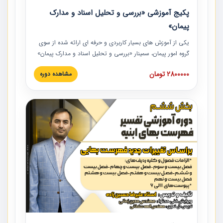
پکیج آموزشی «بررسی و تحلیل اسناد و مدارک
پیمان»
یکی از آموزش‏‏‏‏‏‏ های بسیار کاربردی و حرفه‏ ای ارائه شده از سوی
گروه امور پیمان، سمینار «بررسی و تحلیل اسناد و مدارک پیمان»
است که در دانشگاه صنعتی شریف ارائه شد. در این آموزش
2800000 تومان
مشاهده دوره
نکات کلیدی مربوط به اسناد و مدارک پیمان، اولویت بندی اسناد
و مدارک پیمان، بایدها و نبایدهای مربوط به اسناد و مدارک
پیمان به همراه تجربیات عملی در این خصوص ارائه شده است.