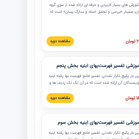
موزش‏‏‏‏‏‏ های بسیار کاربردی و حرفه‏ ای ارائه شده از سوی گروه
مان، سمینار «بررسی و تحلیل اسناد و مدارک پیمان» است که
گاه صنعتی شریف ارائه شد. در این آموزش نکات کلیدی
 اسناد و مدارک پیمان، اولویت بندی اسناد و مدارک پیمان،
 نبایدهای مربوط به اسناد و مدارک پیمان به همراه تجربیات
 این خصوص ارائه شده است.
ان
مشاهده دوره
موزشی تفسیر فهرست‌بهای ابنیه بخش پنجم
ین بار پکیج تکرار نشدنی تفسیر جامع فهرست بها رشته ابنیه
 نویسندگان آن ارائه شده است که در آن تک تک ردیف ها و
هرست بها تفسیر و ارائه شده است. این دوره به صورت کامل
بوده و به همراه تصاویر عملیات اجرایی مرتبط با ردیف های
ان
مشاهده دوره
ها ارائه شده است. این دوره با کلام مهندس
سین‌زاده مدیر پروژه مهندسی مشاور در امر بازنگری فهرست
 ابنیه ارائه شده و به تمام همکارانی که در حوزه صنعت
موزشی تفسیر فهرست‌بهای ابنیه بخش سوم
 حال فعالیت هستند حتما توصیه می کنیم از مطالب این
فاده نمایند.
ین بار پکیج تکرار نشدنی تفسیر جامع فهرست بها رشته ابنیه