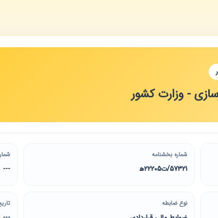
ازی - وزارت کشور
شماره بخشنامه
شمار
57321/ت22205ه‍
---
نوع ضابطه
تاریخ
ضوابط مالی قراردادی
---