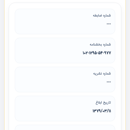
شماره ضابطه
---
شماره بخشنامه
102-1295-54-977
شماره نشریه
---
تاریخ ابلاغ
1379/03/11