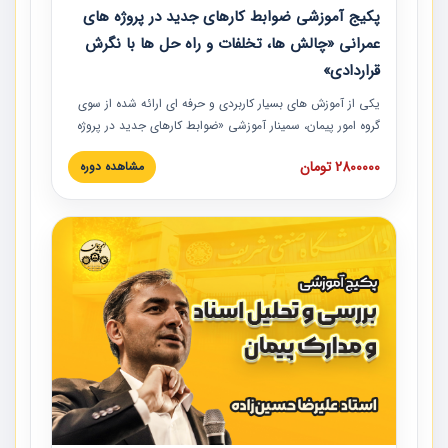
پکیج آموزشی ضوابط کارهای جدید در پروژه های
عمرانی «چالش ها، تخلفات و راه حل ها با نگرش
قراردادی»
یکی از آموزش‏‏‏‏‏‏ های بسیار کاربردی و حرفه‏ ای ارائه شده از سوی
گروه امور پیمان، سمینار آموزشی «ضوابط کارهای جدید در پروژه
های عمرانی» چالش ها، تخلفات و راه حل ها با نگرش قراردادی
2800000 تومان
مشاهده دوره
است که در محل سندیکای شرکت های ساختمانی کشور ارائه شد.
در این آموزش نکات کلیدی مربوط به کارهای جدید در اسناد و
مدارک پیمان به همراه تجربیات عملی ارائه شده است.