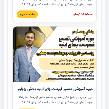
ابنیه از زبان نویسندگان آن ارائه شده است که در آن تک تک
ردیف ها و مطالب فهرست بها تفسیر و ارائه شده است. این
1575000 تومان
مشاهده دوره
دوره به صورت کامل تصویری بوده و به همراه تصاویر عملیات
اجرایی مرتبط با ردیف های فهرست بها ارائه شده است. این
دوره با کلام مهندس علیرضاحسین‌زاده مدیر پروژه مهندسی
مشاور در امر بازنگری فهرست بها رشته ابنیه ارائه شده و به تمام
همکارانی که در حوزه صنعت ساخت در حال فعالیت هستند حتما
توصیه می کنیم از مطالب این دوره استفاده نمایند.
دوره آموزشی تفسیر فهرست‌بهای ابنیه بخش چهارم
برای اولین بار پکیج تکرار نشدنی تفسیر جامع فهرست بها رشته
ابنیه از زبان نویسندگان آن ارائه شده است که در آن تک تک
ردیف ها و مطالب فهرست بها تفسیر و ارائه شده است. این