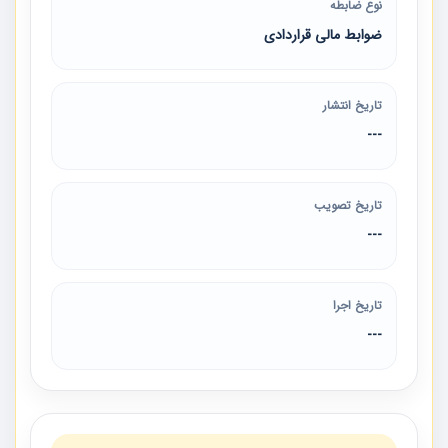
نوع ضابطه
ضوابط مالی قراردادی
تاریخ انتشار
---
تاریخ تصویب
---
تاریخ اجرا
---