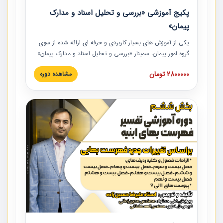
پکیج آموزشی «بررسی و تحلیل اسناد و مدارک
پیمان»
یکی از آموزش‏‏‏‏‏‏ های بسیار کاربردی و حرفه‏ ای ارائه شده از سوی
گروه امور پیمان، سمینار «بررسی و تحلیل اسناد و مدارک پیمان»
است که در دانشگاه صنعتی شریف ارائه شد. در این آموزش
2800000 تومان
مشاهده دوره
نکات کلیدی مربوط به اسناد و مدارک پیمان، اولویت بندی اسناد
و مدارک پیمان، بایدها و نبایدهای مربوط به اسناد و مدارک
پیمان به همراه تجربیات عملی در این خصوص ارائه شده است.