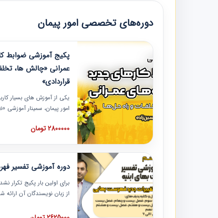
دوره‌های تخصصی امور پیمان
پکیج آموزشی ضوابط کار
عمرانی «چالش ها، تخلف
قراردادی»
یکی از آموزش‏‏‏‏‏‏ های بسیار کا
امور پیمان، سمینار آموزشی «
عمرانی» چالش ها، تخلفات و ر
2800000 تومان
در محل سندیکای شرکت های سا
آموزش نکات کلیدی مربوط به ک
به همراه تجربیات عملی ارائه
دوره آموزشی تفسیر فه
برای اولین بار پکیج تکرار نش
از زبان نویسندگان آن ارائه
مطالب فهرست بها تفسیر و ار
تصویری بوده و به همراه تصاو
2625000 تومان