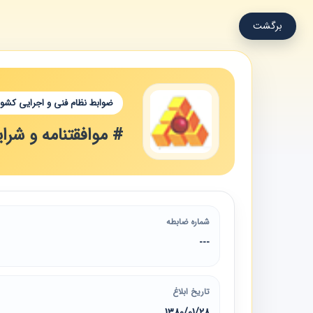
برگشت
ضوابط نظام فنی و اجرایی کشور
# موافقتنامه و ش
شماره ضابطه
---
تاریخ ابلاغ
1380/01/28