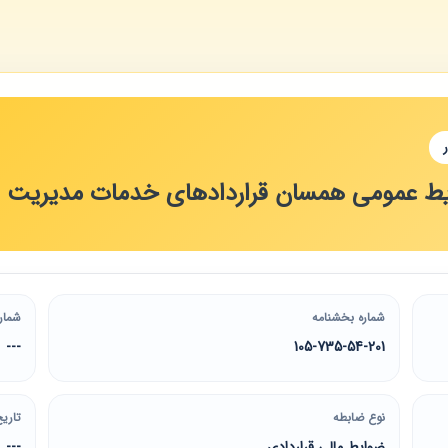
رایط عمومی همسان قراردادهای خدمات مدیریت 
شماره بخشنامه
شمار
---
105-735-54-201
نوع ضابطه
تاریخ
ضوابط مالی قراردادی
---