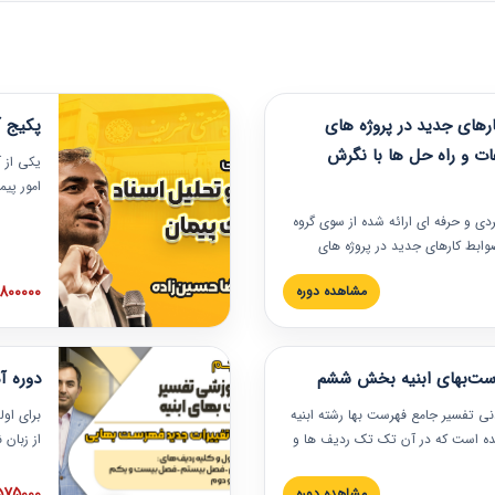
های جدید در پروژه های
پکیج آ
ات و راه حل ها با نگرش
یکی از آ
امور پی
در دانش
ربردی و حرفه‏ ای ارائه شده از سوی گروه
مربوط به
ضوابط کارهای جدید در پروژه های
بایدها و
اه حل ها با نگرش قراردادی است که
عملی در
2800000 توم
مشاهده دوره
ختمانی کشور ارائه شد. در این
ارهای جدید در اسناد و مدارک پیمان
 شده است.
رست‌بهای ابنیه بخش ششم
دوره آ
دنی تفسیر جامع فهرست بها رشته ابنیه
برای اول
 شده است که در آن تک تک ردیف ها و
از زبان
ائه شده است. این دوره به صورت کامل
مطالب ف
یر عملیات اجرایی مرتبط با ردیف های
تصویری 
1575000 توم
مشاهده دوره