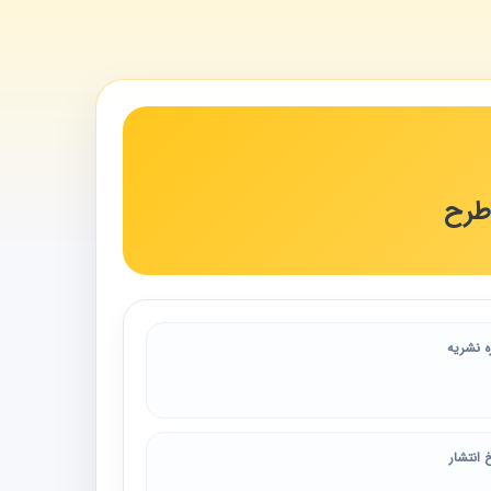
طرح
ه نشریه
 انتشار