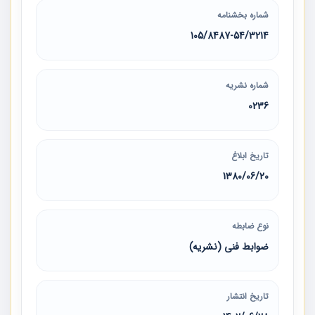
شماره بخشنامه
105/8487-54/3214
شماره نشریه
0236
تاریخ ابلاغ
1380/06/20
نوع ضابطه
ضوابط فنی (نشریه)
تاریخ انتشار