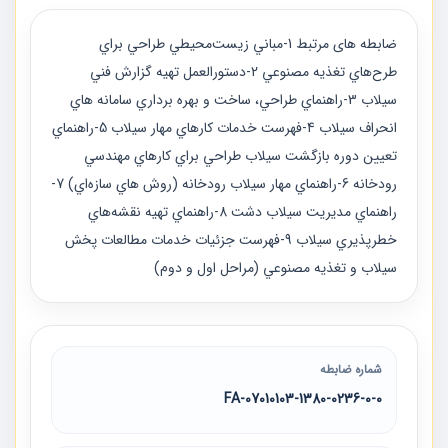
ضابطه های مرتبط 1-مباني زيست‌محيطي طراحي براي
طرح‌هاي تغذيه مصنوعي 2-دستورالعمل تهيه گزارش فني
سيلاب 3-راهنماي طراحي، ساخت و بهره برداري سامانه هاي
انحراف سيلاب 4-فهرست خدمات كارهاي مهار سيلاب 5-راهنماي
تعيين دوره بازگشت سيلاب طراحي براي كارهاي مهندسي
رودخانه 6-راهنماي مهار سيلاب رودخانه (روش هاي سازه‌اي) 7-
راهنماي مديريت سيلاب دشت 8-راهنماي تهيه نقشه‌هاي
خطرپذيري سيلاب 9-فهرست جزئيات خدمات مطالعات پخش
سيلاب و تغذيه مصنوعي (مراحل اول و دوم)
شماره ضابطه
07010103-1380-0236-0-0-FA