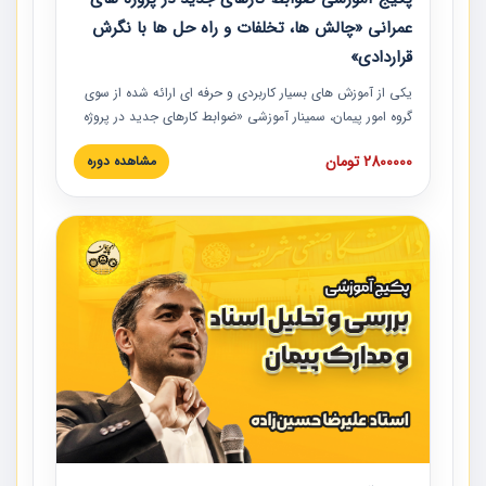
عمرانی «چالش ها، تخلفات و راه حل ها با نگرش
قراردادی»
یکی از آموزش‏‏‏‏‏‏ های بسیار کاربردی و حرفه‏ ای ارائه شده از سوی
گروه امور پیمان، سمینار آموزشی «ضوابط کارهای جدید در پروژه
های عمرانی» چالش ها، تخلفات و راه حل ها با نگرش قراردادی
2800000 تومان
مشاهده دوره
است که در محل سندیکای شرکت های ساختمانی کشور ارائه شد.
در این آموزش نکات کلیدی مربوط به کارهای جدید در اسناد و
مدارک پیمان به همراه تجربیات عملی ارائه شده است.