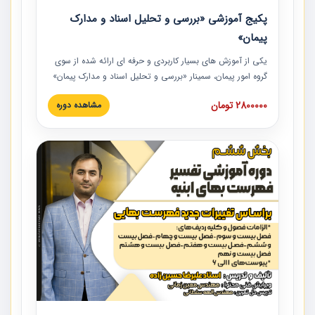
پکیج آموزشی «بررسی و تحلیل اسناد و مدارک
پیمان»
یکی از آموزش‏‏‏‏‏‏ های بسیار کاربردی و حرفه‏ ای ارائه شده از سوی
گروه امور پیمان، سمینار «بررسی و تحلیل اسناد و مدارک پیمان»
است که در دانشگاه صنعتی شریف ارائه شد. در این آموزش
2800000 تومان
مشاهده دوره
نکات کلیدی مربوط به اسناد و مدارک پیمان، اولویت بندی اسناد
و مدارک پیمان، بایدها و نبایدهای مربوط به اسناد و مدارک
پیمان به همراه تجربیات عملی در این خصوص ارائه شده است.