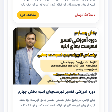
ابنیه از زبان نویسندگان آن ارائه شده است که در آن تک تک
ردیف ها و مطالب فهرست بها تفسیر و ارائه شده است. این
1575000 تومان
مشاهده دوره
دوره به صورت کامل تصویری بوده و به همراه تصاویر عملیات
اجرایی مرتبط با ردیف های فهرست بها ارائه شده است. این
دوره با کلام مهندس علیرضاحسین‌زاده مدیر پروژه مهندسی
مشاور در امر بازنگری فهرست بها رشته ابنیه ارائه شده و به تمام
همکارانی که در حوزه صنعت ساخت در حال فعالیت هستند حتما
توصیه می کنیم از مطالب این دوره استفاده نمایند.
دوره آموزشی تفسیر فهرست‌بهای ابنیه بخش چهارم
برای اولین بار پکیج تکرار نشدنی تفسیر جامع فهرست بها رشته
ابنیه از زبان نویسندگان آن ارائه شده است که در آن تک تک
ردیف ها و مطالب فهرست بها تفسیر و ارائه شده است. این