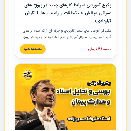
پکیج آموزشی ضوابط کارهای جدید در پروژه های
عمرانی «چالش ها، تخلفات و راه حل ها با نگرش
قراردادی»
یکی از آموزش‏‏‏‏‏‏ های بسیار کاربردی و حرفه‏ ای ارائه شده از سوی
گروه امور پیمان، سمینار آموزشی «ضوابط کارهای جدید در پروژه
های عمرانی» چالش ها، تخلفات و راه حل ها با نگرش قراردادی
2800000 تومان
مشاهده دوره
است که در محل سندیکای شرکت های ساختمانی کشور ارائه شد.
در این آموزش نکات کلیدی مربوط به کارهای جدید در اسناد و
مدارک پیمان به همراه تجربیات عملی ارائه شده است.