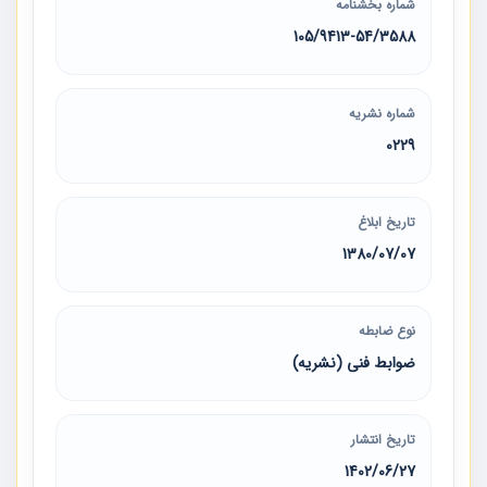
شماره بخشنامه
105/9413-54/3588
شماره نشریه
0229
تاریخ ابلاغ
1380/07/07
نوع ضابطه
ضوابط فنی (نشریه)
تاریخ انتشار
1402/06/27