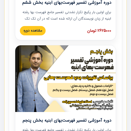
دوره آموزشی تفسیر فهرست‌بهای ابنیه بخش ششم
برای اولین بار پکیج تکرار نشدنی تفسیر جامع فهرست بها رشته
ابنیه از زبان نویسندگان آن ارائه شده است که در آن تک تک
ردیف ها و مطالب فهرست بها تفسیر و ارائه شده است. این
2625000 تومان
مشاهده دوره
دوره به صورت کامل تصویری بوده و به همراه تصاویر عملیات
اجرایی مرتبط با ردیف های فهرست بها ارائه شده است. این
دوره با کلام مهندس علیرضاحسین‌زاده مدیر پروژه مهندسی
مشاور در امر بازنگری فهرست بها رشته ابنیه ارائه شده و به تمام
همکارانی که در حوزه صنعت ساخت در حال فعالیت هستند حتما
توصیه می کنیم از مطالب این دوره استفاده نمایند.
دوره آموزشی تفسیر فهرست‌بهای ابنیه بخش پنجم
برای اولین بار پکیج تکرار نشدنی تفسیر جامع فهرست بها رشته