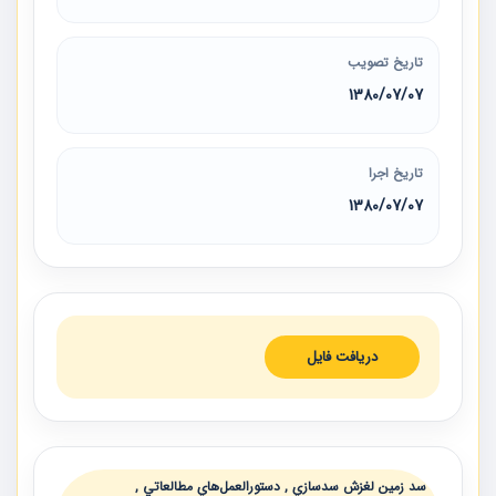
تاریخ تصویب
1380/07/07
تاریخ اجرا
1380/07/07
دریافت فایل
سد زمين لغزش سدسازي , دستورالعمل‌هاي مطالعاتي ,