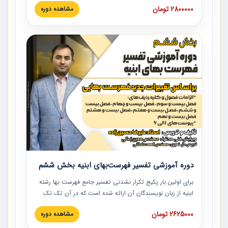
2800000 تومان
مشاهده دوره
نکات کلیدی مربوط به اسناد و مدارک پیمان، اولویت بندی اسناد
و مدارک پیمان، بایدها و نبایدهای مربوط به اسناد و مدارک
پیمان به همراه تجربیات عملی در این خصوص ارائه شده است.
دوره آموزشی تفسیر فهرست‌بهای ابنیه بخش ششم
برای اولین بار پکیج تکرار نشدنی تفسیر جامع فهرست بها رشته
ابنیه از زبان نویسندگان آن ارائه شده است که در آن تک تک
ردیف ها و مطالب فهرست بها تفسیر و ارائه شده است. این
2625000 تومان
مشاهده دوره
دوره به صورت کامل تصویری بوده و به همراه تصاویر عملیات
اجرایی مرتبط با ردیف های فهرست بها ارائه شده است. این