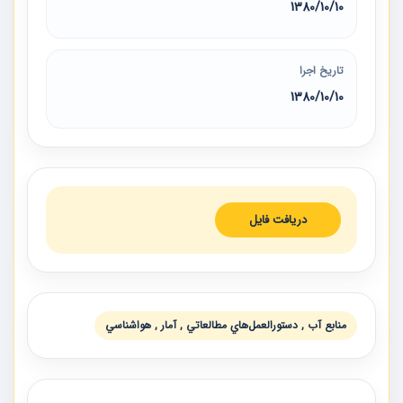
1380/10/10
تاریخ اجرا
1380/10/10
دریافت فایل
منابع آب , دستورالعمل‌هاي مطالعاتي , آمار , هواشناسي