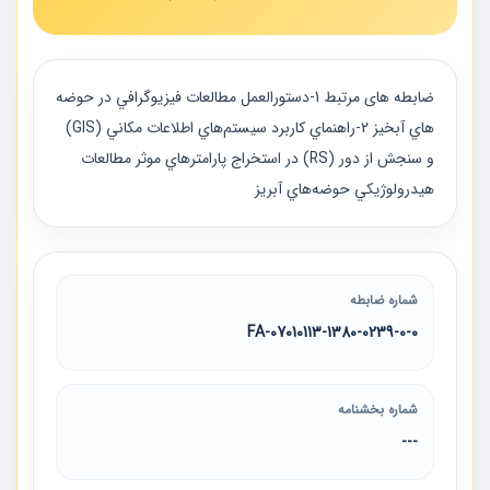
ضابطه های مرتبط 1-دستورالعمل مطالعات فيزيوگرافي در حوضه
هاي آبخيز 2-راهنماي كاربرد سيستم‌هاي اطلاعات مكاني (GIS)
و سنجش از دور (RS) در استخراج پارامترهاي موثر مطالعات
هيدرولوژيكي حوضه‌هاي آبريز
شماره ضابطه
07010113-1380-0239-0-0-FA
شماره بخشنامه
---