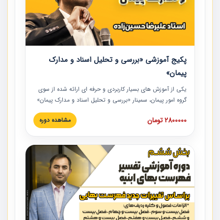
پکیج آموزشی «بررسی و تحلیل اسناد و مدارک
پیمان»
یکی از آموزش‏‏‏‏‏‏ های بسیار کاربردی و حرفه‏ ای ارائه شده از سوی
گروه امور پیمان، سمینار «بررسی و تحلیل اسناد و مدارک پیمان»
است که در دانشگاه صنعتی شریف ارائه شد. در این آموزش
2800000 تومان
مشاهده دوره
نکات کلیدی مربوط به اسناد و مدارک پیمان، اولویت بندی اسناد
و مدارک پیمان، بایدها و نبایدهای مربوط به اسناد و مدارک
پیمان به همراه تجربیات عملی در این خصوص ارائه شده است.