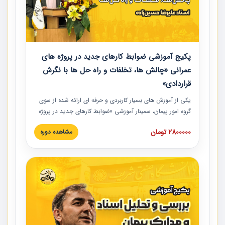
پکیج آموزشی ضوابط کارهای جدید در پروژه های
عمرانی «چالش ها، تخلفات و راه حل ها با نگرش
قراردادی»
یکی از آموزش‏‏‏‏‏‏ های بسیار کاربردی و حرفه‏ ای ارائه شده از سوی
گروه امور پیمان، سمینار آموزشی «ضوابط کارهای جدید در پروژه
های عمرانی» چالش ها، تخلفات و راه حل ها با نگرش قراردادی
2800000 تومان
مشاهده دوره
است که در محل سندیکای شرکت های ساختمانی کشور ارائه شد.
در این آموزش نکات کلیدی مربوط به کارهای جدید در اسناد و
مدارک پیمان به همراه تجربیات عملی ارائه شده است.