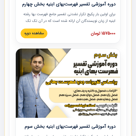
دوره آموزشی تفسیر فهرست‌بهای ابنیه بخش چهارم
برای اولین بار پکیج تکرار نشدنی تفسیر جامع فهرست بها رشته
ابنیه از زبان نویسندگان آن ارائه شده است که در آن تک تک
ردیف ها و مطالب فهرست بها تفسیر و ارائه شده است. این
1575000 تومان
مشاهده دوره
دوره به صورت کامل تصویری بوده و به همراه تصاویر عملیات
اجرایی مرتبط با ردیف های فهرست بها ارائه شده است. این
دوره با کلام مهندس علیرضاحسین‌زاده مدیر پروژه مهندسی
مشاور در امر بازنگری فهرست بها رشته ابنیه ارائه شده و به تمام
همکارانی که در حوزه صنعت ساخت در حال فعالیت هستند حتما
توصیه می کنیم از مطالب این دوره استفاده نمایند.
دوره آموزشی تفسیر فهرست‌بهای ابنیه بخش سوم