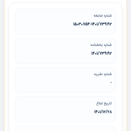
شماره ضابطه
15030754-1401/739192
شماره بخشنامه
1401/739192
شماره نشریه
-
تاریخ ابلاغ
1401/12/28