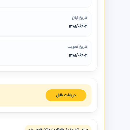
تاریخ ابلاغ
1381/06/02
تاریخ تصویب
1381/06/02
دریافت فایل
سازه , تعاريف / واژه‌نامه / دانش‌نامه , بتن