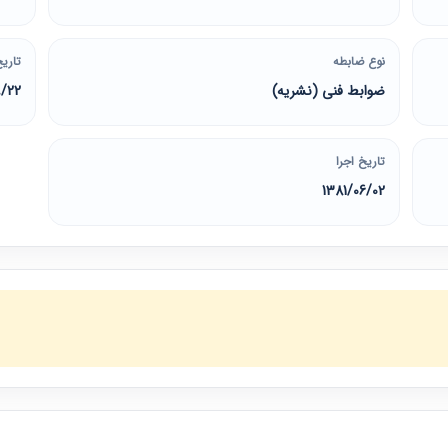
نوع ضابطه
تاریخ
ضوابط فنی (نشریه)
9/22
تاریخ اجرا
1381/06/02