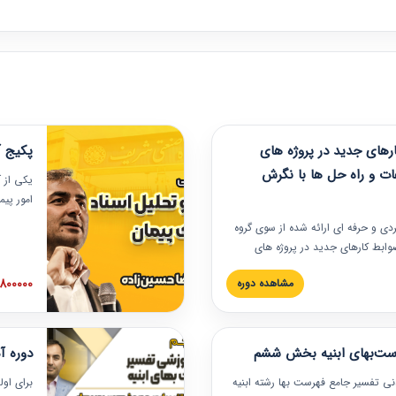
های جدید در پروژه های
پکیج آ
ات و راه حل ها با نگرش
یکی از آ
امور پی
در دانش
ربردی و حرفه‏ ای ارائه شده از سوی گروه
مربوط به
ضوابط کارهای جدید در پروژه های
بایدها و
اه حل ها با نگرش قراردادی است که
عملی در
2800000 توم
مشاهده دوره
ختمانی کشور ارائه شد. در این
ارهای جدید در اسناد و مدارک پیمان
 شده است.
رست‌بهای ابنیه بخش ششم
دوره آ
دنی تفسیر جامع فهرست بها رشته ابنیه
برای اول