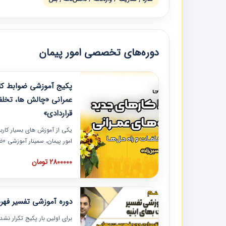
دوره‌های تخصصی امور پیمان
پکیج آموزشی ضوابط کار
عمرانی «چالش ها، تخلف
قراردادی»
یکی از آموزش‏‏‏‏‏‏ های بسیار کا
امور پیمان، سمینار آموزشی «
عمرانی» چالش ها، تخلفات و ر
2800000 تومان
در محل سندیکای شرکت های سا
آموزش نکات کلیدی مربوط به ک
به همراه تجربیات عملی ارائه
دوره آموزشی تفسیر فه
برای اولین بار پکیج تکرار نش