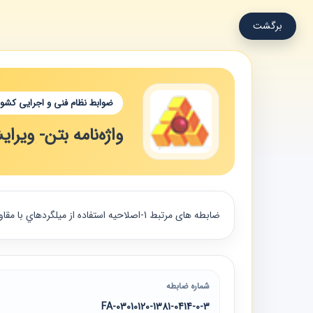
برگشت
ضوابط نظام فنی و اجرایی کشور
واژه‌نامه بتن- ویر
ضابطه های مرتبط 1-اصلاحيه استفاده از ميلگردهاي با مقاومت بالا 2-دستورالعمل كنترل كيفي بتن حاوي الياف پلي‌اولفين 3-آيين‌نامه بتن ايران (آبا)- تجديد نظر دوم
شماره ضابطه
03010120-1381-0414-0-3-FA