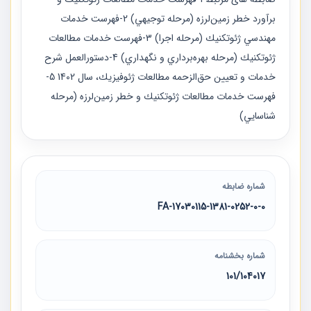
برآورد خطر زمين‌لرزه (مرحله توجيهي) 2-فهرست خدمات
مهندسي ژئوتكنيك (مرحله اجرا) 3-فهرست خدمات مطالعات
ژئوتكنيك (مرحله بهره‌برداري و نگهداري) 4-دستورالعمل شرح
خدمات و تعيين حق‌الزحمه مطالعات ژئوفيزيك، سال 1402 5-
فهرست خدمات مطالعات ژئوتكنيك و خطر زمين‌لرزه (مرحله
شناسايي)
شماره ضابطه
17030115-1381-0252-0-0-FA
شماره بخشنامه
101/104017