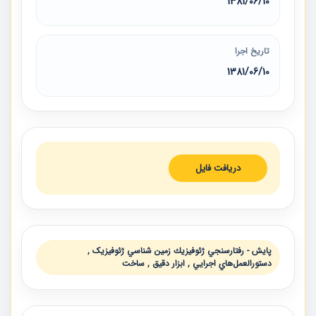
1381/06/10
تاریخ اجرا
1381/06/10
دریافت فایل
پايش - رفتارسنجي ژئوفيزيك زمين شناسي ژئوفیزیک ,
دستورالعمل‌هاي اجرايي , ابزار دقيق , ساخت