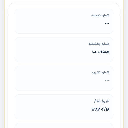
شماره ضابطه
---
شماره بخشنامه
101-109585
شماره نشریه
---
تاریخ ابلاغ
1381/06/18