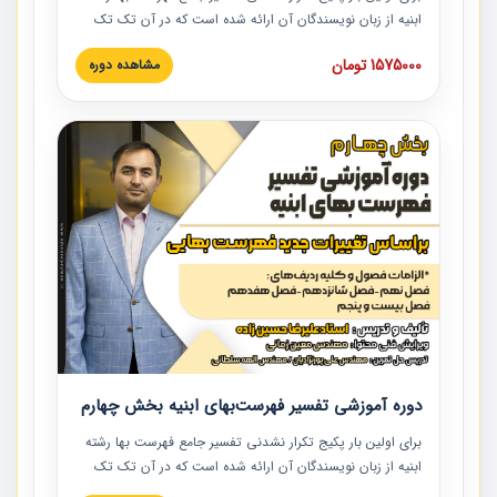
ابنیه از زبان نویسندگان آن ارائه شده است که در آن تک تک
ردیف ها و مطالب فهرست بها تفسیر و ارائه شده است. این
1575000 تومان
مشاهده دوره
دوره به صورت کامل تصویری بوده و به همراه تصاویر عملیات
اجرایی مرتبط با ردیف های فهرست بها ارائه شده است. این
دوره با کلام مهندس علیرضاحسین‌زاده مدیر پروژه مهندسی
مشاور در امر بازنگری فهرست بها رشته ابنیه ارائه شده و به تمام
همکارانی که در حوزه صنعت ساخت در حال فعالیت هستند حتما
توصیه می کنیم از مطالب این دوره استفاده نمایند.
دوره آموزشی تفسیر فهرست‌بهای ابنیه بخش چهارم
برای اولین بار پکیج تکرار نشدنی تفسیر جامع فهرست بها رشته
ابنیه از زبان نویسندگان آن ارائه شده است که در آن تک تک
ردیف ها و مطالب فهرست بها تفسیر و ارائه شده است. این