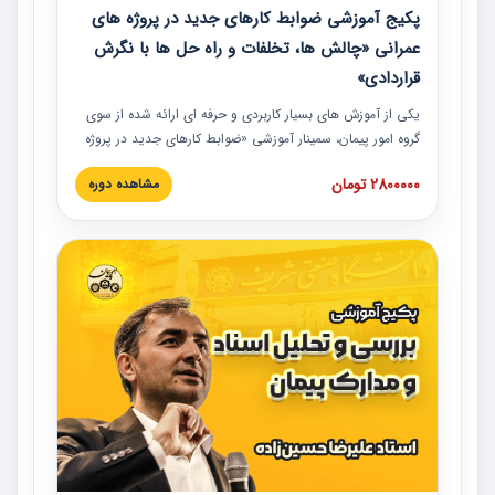
پکیج آموزشی ضوابط کارهای جدید در پروژه های
عمرانی «چالش ها، تخلفات و راه حل ها با نگرش
قراردادی»
یکی از آموزش‏‏‏‏‏‏ های بسیار کاربردی و حرفه‏ ای ارائه شده از سوی
گروه امور پیمان، سمینار آموزشی «ضوابط کارهای جدید در پروژه
های عمرانی» چالش ها، تخلفات و راه حل ها با نگرش قراردادی
2800000 تومان
مشاهده دوره
است که در محل سندیکای شرکت های ساختمانی کشور ارائه شد.
در این آموزش نکات کلیدی مربوط به کارهای جدید در اسناد و
مدارک پیمان به همراه تجربیات عملی ارائه شده است.