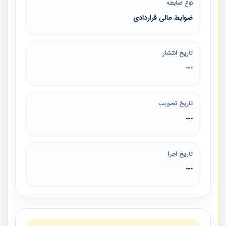
نوع ضابطه
ضوابط مالی قراردادی
تاریخ انتشار
---
تاریخ تصویب
---
تاریخ اجرا
---