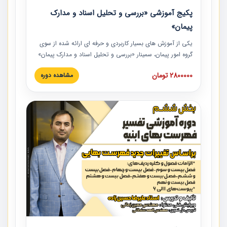
پکیج آموزشی «بررسی و تحلیل اسناد و مدارک
پیمان»
یکی از آموزش‏‏‏‏‏‏ های بسیار کاربردی و حرفه‏ ای ارائه شده از سوی
گروه امور پیمان، سمینار «بررسی و تحلیل اسناد و مدارک پیمان»
است که در دانشگاه صنعتی شریف ارائه شد. در این آموزش
2800000 تومان
مشاهده دوره
نکات کلیدی مربوط به اسناد و مدارک پیمان، اولویت بندی اسناد
و مدارک پیمان، بایدها و نبایدهای مربوط به اسناد و مدارک
پیمان به همراه تجربیات عملی در این خصوص ارائه شده است.