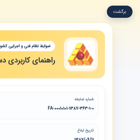
برگشت
ضوابط نظام فنی و اجرایی کشور
راهنمای کاربردی د
شماره ضابطه
00010101-1387-363-1-0-FA
تاریخ ابلاغ
1387/09/11