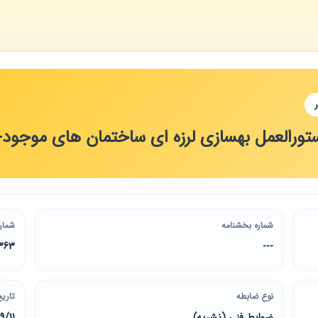
ستورالعمل بهسازی لرزه ای ساختمان های موجود
شماره بخشنامه
شمار
363
---
نوع ضابطه
تاریخ
ضوابط فنی (نشریه)
9/11