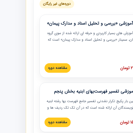
دوره‌های غیر رایگان
موزشی «بررسی و تحلیل اسناد و مدارک پیمان»
موزش‏‏‏‏‏‏ های بسیار کاربردی و حرفه‏ ای ارائه شده از سوی گروه
مان، سمینار «بررسی و تحلیل اسناد و مدارک پیمان» است که
گاه صنعتی شریف ارائه شد. در این آموزش نکات کلیدی
 اسناد و مدارک پیمان، اولویت بندی اسناد و مدارک پیمان،
 نبایدهای مربوط به اسناد و مدارک پیمان به همراه تجربیات
 این خصوص ارائه شده است.
ان
مشاهده دوره
موزشی تفسیر فهرست‌بهای ابنیه بخش پنجم
ین بار پکیج تکرار نشدنی تفسیر جامع فهرست بها رشته ابنیه
 نویسندگان آن ارائه شده است که در آن تک تک ردیف ها و
هرست بها تفسیر و ارائه شده است. این دوره به صورت کامل
بوده و به همراه تصاویر عملیات اجرایی مرتبط با ردیف های
ان
مشاهده دوره
ها ارائه شده است. این دوره با کلام مهندس