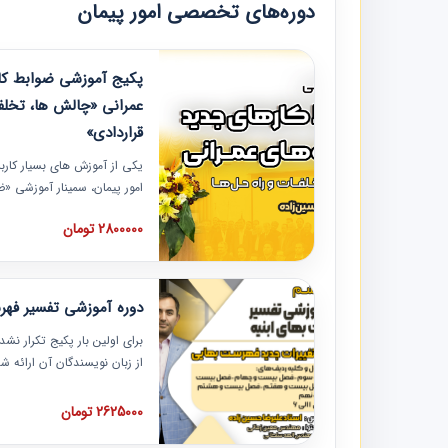
دوره‌های تخصصی امور پیمان
پکیج آموزشی ضوابط کار
عمرانی «چالش ها، تخلف
قراردادی»
یکی از آموزش‏‏‏‏‏‏ های بسیار کا
امور پیمان، سمینار آموزشی «
عمرانی» چالش ها، تخلفات و ر
2800000 تومان
در محل سندیکای شرکت های سا
آموزش نکات کلیدی مربوط به ک
به همراه تجربیات عملی ارائه
دوره آموزشی تفسیر فه
برای اولین بار پکیج تکرار نش
از زبان نویسندگان آن ارائه
مطالب فهرست بها تفسیر و ار
تصویری بوده و به همراه تصاو
2625000 تومان
فهرست بها ارائه شده است. ای