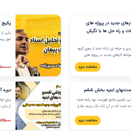
های جدید در پروژه های
پکیج آ
ات و راه حل ها با نگرش
یکی از آ
امور پی
در دانش
ربردی و حرفه‏ ای ارائه شده از سوی گروه
مربوط به
ضوابط کارهای جدید در پروژه های
بایدها و
اه حل ها با نگرش قراردادی است که
عملی در
2800000 توم
مشاهده دوره
ختمانی کشور ارائه شد. در این
ارهای جدید در اسناد و مدارک پیمان
 شده است.
رست‌بهای ابنیه بخش ششم
دوره آ
دنی تفسیر جامع فهرست بها رشته ابنیه
برای اول
 شده است که در آن تک تک ردیف ها و
از زبان
ائه شده است. این دوره به صورت کامل
مطالب ف
یر عملیات اجرایی مرتبط با ردیف های
تصویری 
1575000 توم
مشاهده دوره
ن دوره با کلام مهندس
فهرست ب