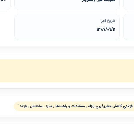
تاریخ اجرا
1387/09/11
فولادي كاهش خطرپذيري زلزله , مستندات و راهنماها , سازه , ساختمان , فولاد "