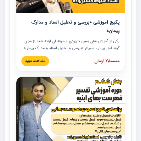
پکیج آموزشی «بررسی و تحلیل اسناد و مدارک
پیمان»
یکی از آموزش‏‏‏‏‏‏ های بسیار کاربردی و حرفه‏ ای ارائه شده از سوی
گروه امور پیمان، سمینار «بررسی و تحلیل اسناد و مدارک پیمان»
است که در دانشگاه صنعتی شریف ارائه شد. در این آموزش
2800000 تومان
مشاهده دوره
نکات کلیدی مربوط به اسناد و مدارک پیمان، اولویت بندی اسناد
و مدارک پیمان، بایدها و نبایدهای مربوط به اسناد و مدارک
پیمان به همراه تجربیات عملی در این خصوص ارائه شده است.