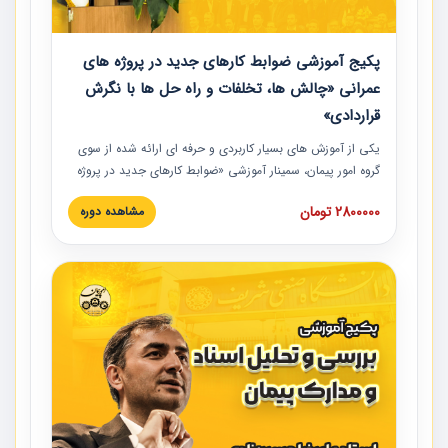
پکیج آموزشی ضوابط کارهای جدید در پروژه های
عمرانی «چالش ها، تخلفات و راه حل ها با نگرش
قراردادی»
یکی از آموزش‏‏‏‏‏‏ های بسیار کاربردی و حرفه‏ ای ارائه شده از سوی
گروه امور پیمان، سمینار آموزشی «ضوابط کارهای جدید در پروژه
های عمرانی» چالش ها، تخلفات و راه حل ها با نگرش قراردادی
2800000 تومان
مشاهده دوره
است که در محل سندیکای شرکت های ساختمانی کشور ارائه شد.
در این آموزش نکات کلیدی مربوط به کارهای جدید در اسناد و
مدارک پیمان به همراه تجربیات عملی ارائه شده است.