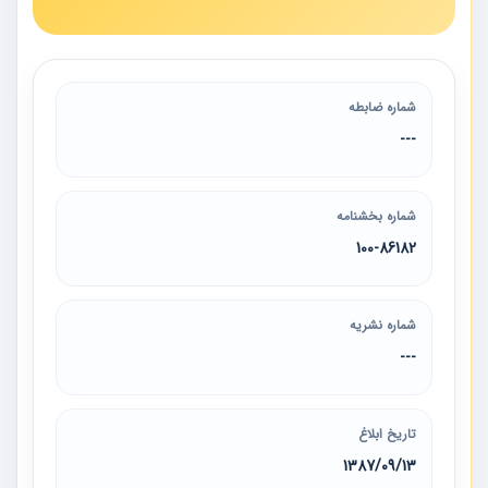
شماره ضابطه
---
شماره بخشنامه
100-86182
شماره نشریه
---
تاریخ ابلاغ
1387/09/13