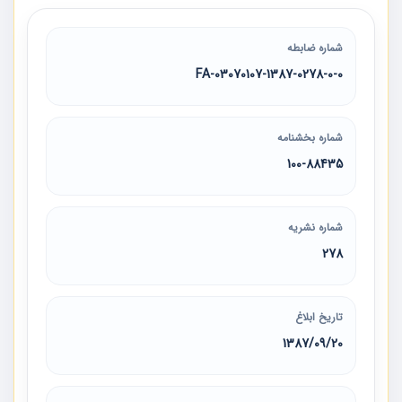
شماره ضابطه
03070107-1387-0278-0-0-FA
شماره بخشنامه
100-88435
شماره نشریه
278
تاریخ ابلاغ
1387/09/20