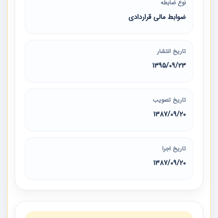
نوع ضابطه
ضوابط مالی قراردادی
تاریخ انتشار
1395/09/23
تاریخ تصویب
1387/09/20
تاریخ اجرا
1387/09/20