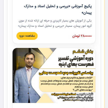
پکیج آموزشی «بررسی و تحلیل اسناد و مدارک
پیمان»
یکی از آموزش‏‏‏‏‏‏ های بسیار کاربردی و حرفه‏ ای ارائه شده از سوی
گروه امور پیمان، سمینار «بررسی و تحلیل اسناد و مدارک پیمان»
است که در دانشگاه صنعتی شریف ارائه شد. در این آموزش
2800000 تومان
مشاهده دوره
نکات کلیدی مربوط به اسناد و مدارک پیمان، اولویت بندی اسناد
و مدارک پیمان، بایدها و نبایدهای مربوط به اسناد و مدارک
پیمان به همراه تجربیات عملی در این خصوص ارائه شده است.