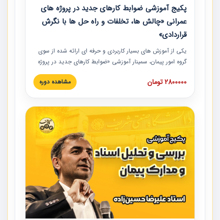
پکیج آموزشی ضوابط کارهای جدید در پروژه های
عمرانی «چالش ها، تخلفات و راه حل ها با نگرش
قراردادی»
یکی از آموزش‏‏‏‏‏‏ های بسیار کاربردی و حرفه‏ ای ارائه شده از سوی
گروه امور پیمان، سمینار آموزشی «ضوابط کارهای جدید در پروژه
های عمرانی» چالش ها، تخلفات و راه حل ها با نگرش قراردادی
2800000 تومان
مشاهده دوره
است که در محل سندیکای شرکت های ساختمانی کشور ارائه شد.
در این آموزش نکات کلیدی مربوط به کارهای جدید در اسناد و
مدارک پیمان به همراه تجربیات عملی ارائه شده است.