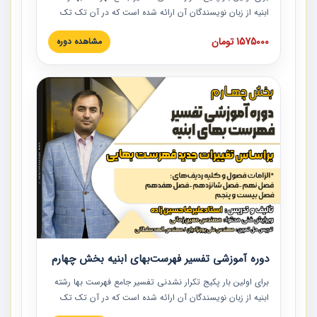
ابنیه از زبان نویسندگان آن ارائه شده است که در آن تک تک
ردیف ها و مطالب فهرست بها تفسیر و ارائه شده است. این
1575000 تومان
مشاهده دوره
دوره به صورت کامل تصویری بوده و به همراه تصاویر عملیات
اجرایی مرتبط با ردیف های فهرست بها ارائه شده است. این
دوره با کلام مهندس علیرضاحسین‌زاده مدیر پروژه مهندسی
مشاور در امر بازنگری فهرست بها رشته ابنیه ارائه شده و به تمام
همکارانی که در حوزه صنعت ساخت در حال فعالیت هستند حتما
توصیه می کنیم از مطالب این دوره استفاده نمایند.
دوره آموزشی تفسیر فهرست‌بهای ابنیه بخش چهارم
برای اولین بار پکیج تکرار نشدنی تفسیر جامع فهرست بها رشته
ابنیه از زبان نویسندگان آن ارائه شده است که در آن تک تک
ردیف ها و مطالب فهرست بها تفسیر و ارائه شده است. این