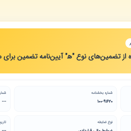
 از تضمین‌های نوع "ه‍" آیین‌نامه تضمین برای 
شماره بخشنامه
شمار
---
100-91620
نوع ضابطه
تاریخ
ضوابط مالی قراردادی
---