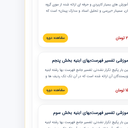
موزش‏‏‏‏‏‏ های بسیار کاربردی و حرفه‏ ای ارائه شده از سوی گروه
مان، سمینار «بررسی و تحلیل اسناد و مدارک پیمان» است که
گاه صنعتی شریف ارائه شد. در این آموزش نکات کلیدی
 اسناد و مدارک پیمان، اولویت بندی اسناد و مدارک پیمان،
 نبایدهای مربوط به اسناد و مدارک پیمان به همراه تجربیات
 این خصوص ارائه شده است.
ان
مشاهده دوره
موزشی تفسیر فهرست‌بهای ابنیه بخش پنجم
ین بار پکیج تکرار نشدنی تفسیر جامع فهرست بها رشته ابنیه
 نویسندگان آن ارائه شده است که در آن تک تک ردیف ها و
هرست بها تفسیر و ارائه شده است. این دوره به صورت کامل
بوده و به همراه تصاویر عملیات اجرایی مرتبط با ردیف های
ان
مشاهده دوره
ها ارائه شده است. این دوره با کلام مهندس
سین‌زاده مدیر پروژه مهندسی مشاور در امر بازنگری فهرست
 ابنیه ارائه شده و به تمام همکارانی که در حوزه صنعت
موزشی تفسیر فهرست‌بهای ابنیه بخش سوم
 حال فعالیت هستند حتما توصیه می کنیم از مطالب این
فاده نمایند.
ین بار پکیج تکرار نشدنی تفسیر جامع فهرست بها رشته ابنیه