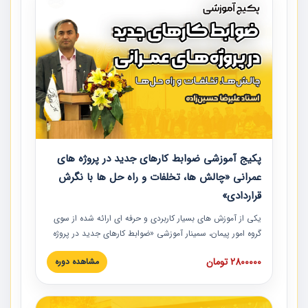
پکیج آموزشی ضوابط کارهای جدید در پروژه های
عمرانی «چالش ها، تخلفات و راه حل ها با نگرش
قراردادی»
یکی از آموزش‏‏‏‏‏‏ های بسیار کاربردی و حرفه‏ ای ارائه شده از سوی
گروه امور پیمان، سمینار آموزشی «ضوابط کارهای جدید در پروژه
های عمرانی» چالش ها، تخلفات و راه حل ها با نگرش قراردادی
2800000 تومان
مشاهده دوره
است که در محل سندیکای شرکت های ساختمانی کشور ارائه شد.
در این آموزش نکات کلیدی مربوط به کارهای جدید در اسناد و
مدارک پیمان به همراه تجربیات عملی ارائه شده است.