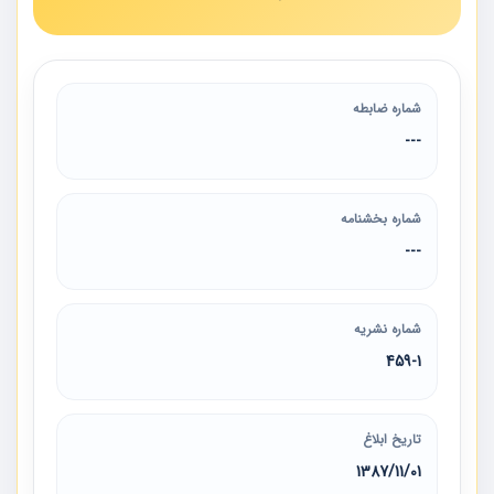
شماره ضابطه
---
شماره بخشنامه
---
شماره نشریه
459-1
تاریخ ابلاغ
1387/11/01