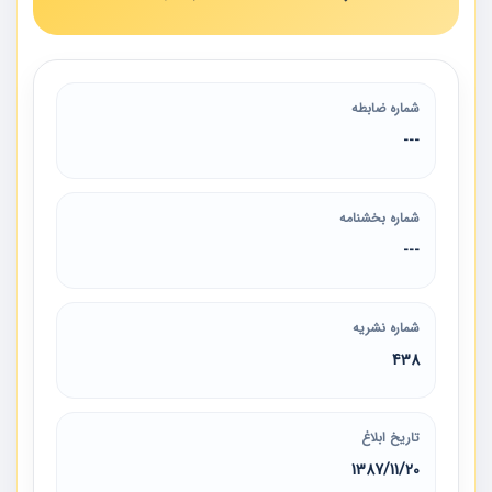
شماره ضابطه
---
شماره بخشنامه
---
شماره نشریه
438
تاریخ ابلاغ
1387/11/20