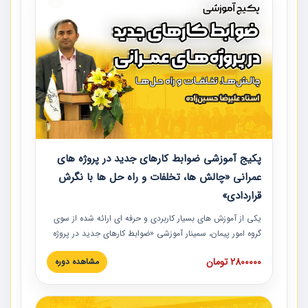
پکیج آموزشی ضوابط کارهای جدید در پروژه های
عمرانی «چالش ها، تخلفات و راه حل ها با نگرش
قراردادی»
یکی از آموزش‏‏‏‏‏‏ های بسیار کاربردی و حرفه‏ ای ارائه شده از سوی
گروه امور پیمان، سمینار آموزشی «ضوابط کارهای جدید در پروژه
های عمرانی» چالش ها، تخلفات و راه حل ها با نگرش قراردادی
2800000 تومان
مشاهده دوره
است که در محل سندیکای شرکت های ساختمانی کشور ارائه شد.
در این آموزش نکات کلیدی مربوط به کارهای جدید در اسناد و
مدارک پیمان به همراه تجربیات عملی ارائه شده است.