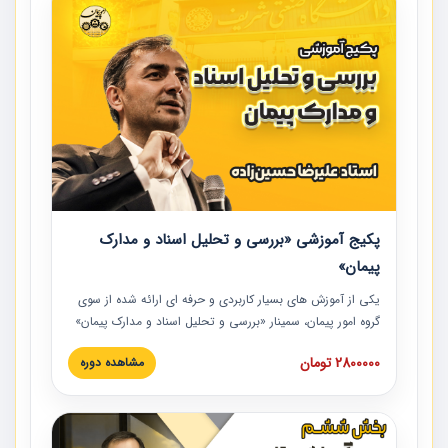
پکیج آموزشی «بررسی و تحلیل اسناد و مدارک
پیمان»
یکی از آموزش‏‏‏‏‏‏ های بسیار کاربردی و حرفه‏ ای ارائه شده از سوی
گروه امور پیمان، سمینار «بررسی و تحلیل اسناد و مدارک پیمان»
است که در دانشگاه صنعتی شریف ارائه شد. در این آموزش
2800000 تومان
مشاهده دوره
نکات کلیدی مربوط به اسناد و مدارک پیمان، اولویت بندی اسناد
و مدارک پیمان، بایدها و نبایدهای مربوط به اسناد و مدارک
پیمان به همراه تجربیات عملی در این خصوص ارائه شده است.