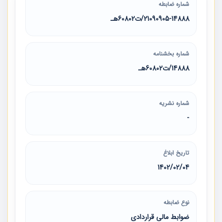
شماره ضابطه
21090905-14888/ت60802هـ
شماره بخشنامه
14888/ت60802هـ
شماره نشریه
-
تاریخ ابلاغ
1402/02/04
نوع ضابطه
ضوابط مالی قراردادی