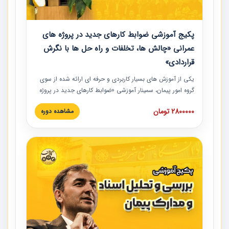
پکیج آموزشی ضوابط کارهای جدید در پروژه های
عمرانی «چالش ها، تخلفات و راه حل ها با نگرش
قراردادی»
یکی از آموزش‏‏‏‏‏‏ های بسیار کاربردی و حرفه‏ ای ارائه شده از سوی
گروه امور پیمان، سمینار آموزشی «ضوابط کارهای جدید در پروژه
های عمرانی» چالش ها، تخلفات و راه حل ها با نگرش قراردادی
2800000 تومان
مشاهده دوره
است که در محل سندیکای شرکت های ساختمانی کشور ارائه شد.
در این آموزش نکات کلیدی مربوط به کارهای جدید در اسناد و
مدارک پیمان به همراه تجربیات عملی ارائه شده است.