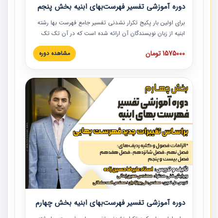
دوره آموزشی تفسیر فهرست‌بهای ابنیه بخش پنجم
برای اولین بار پکیج تکرار نشدنی تفسیر جامع فهرست بها رشته
ابنیه از زبان نویسندگان آن ارائه شده است که در آن تک تک
ردیف ها و مطالب فهرست بها تفسیر و ارائه شده است. این
1575000 تومان
مشاهده دوره
دوره به صورت کامل تصویری بوده و به همراه تصاویر عملیات
اجرایی مرتبط با ردیف های فهرست بها ارائه شده است. این
دوره با کلام مهندس علیرضاحسین‌زاده مدیر پروژه مهندسی
مشاور در امر بازنگری فهرست بها رشته ابنیه ارائه شده و به تمام
همکارانی که در حوزه صنعت ساخت در حال فعالیت هستند حتما
توصیه می کنیم از مطالب این دوره استفاده نمایند.
دوره آموزشی تفسیر فهرست‌بهای ابنیه بخش چهارم