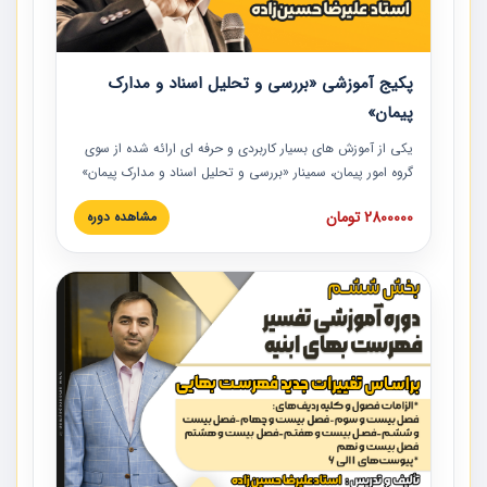
پکیج آموزشی «بررسی و تحلیل اسناد و مدارک
پیمان»
یکی از آموزش‏‏‏‏‏‏ های بسیار کاربردی و حرفه‏ ای ارائه شده از سوی
گروه امور پیمان، سمینار «بررسی و تحلیل اسناد و مدارک پیمان»
است که در دانشگاه صنعتی شریف ارائه شد. در این آموزش
2800000 تومان
مشاهده دوره
نکات کلیدی مربوط به اسناد و مدارک پیمان، اولویت بندی اسناد
و مدارک پیمان، بایدها و نبایدهای مربوط به اسناد و مدارک
پیمان به همراه تجربیات عملی در این خصوص ارائه شده است.