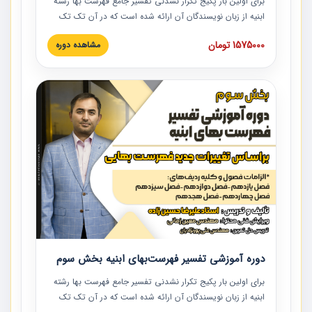
برای اولین بار پکیج تکرار نشدنی تفسیر جامع فهرست بها رشته
ابنیه از زبان نویسندگان آن ارائه شده است که در آن تک تک
ردیف ها و مطالب فهرست بها تفسیر و ارائه شده است. این
1575000 تومان
مشاهده دوره
دوره به صورت کامل تصویری بوده و به همراه تصاویر عملیات
اجرایی مرتبط با ردیف های فهرست بها ارائه شده است. این
دوره با کلام مهندس علیرضاحسین‌زاده مدیر پروژه مهندسی
مشاور در امر بازنگری فهرست بها رشته ابنیه ارائه شده و به تمام
همکارانی که در حوزه صنعت ساخت در حال فعالیت هستند حتما
توصیه می کنیم از مطالب این دوره استفاده نمایند.
دوره آموزشی تفسیر فهرست‌بهای ابنیه بخش سوم
برای اولین بار پکیج تکرار نشدنی تفسیر جامع فهرست بها رشته
ابنیه از زبان نویسندگان آن ارائه شده است که در آن تک تک