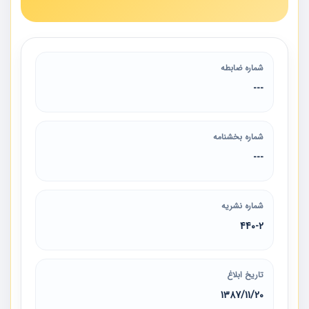
شماره ضابطه
---
شماره بخشنامه
---
شماره نشریه
440-2
تاریخ ابلاغ
1387/11/20