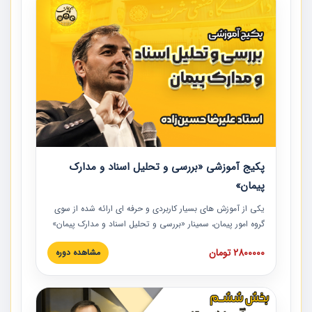
پکیج آموزشی «بررسی و تحلیل اسناد و مدارک
پیمان»
یکی از آموزش‏‏‏‏‏‏ های بسیار کاربردی و حرفه‏ ای ارائه شده از سوی
گروه امور پیمان، سمینار «بررسی و تحلیل اسناد و مدارک پیمان»
است که در دانشگاه صنعتی شریف ارائه شد. در این آموزش
2800000 تومان
مشاهده دوره
نکات کلیدی مربوط به اسناد و مدارک پیمان، اولویت بندی اسناد
و مدارک پیمان، بایدها و نبایدهای مربوط به اسناد و مدارک
پیمان به همراه تجربیات عملی در این خصوص ارائه شده است.