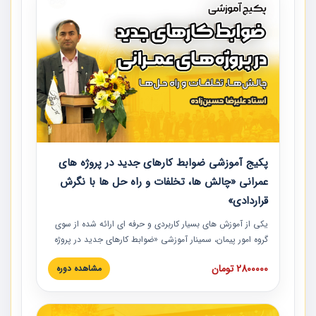
پکیج آموزشی ضوابط کارهای جدید در پروژه های
عمرانی «چالش ها، تخلفات و راه حل ها با نگرش
قراردادی»
یکی از آموزش‏‏‏‏‏‏ های بسیار کاربردی و حرفه‏ ای ارائه شده از سوی
گروه امور پیمان، سمینار آموزشی «ضوابط کارهای جدید در پروژه
های عمرانی» چالش ها، تخلفات و راه حل ها با نگرش قراردادی
2800000 تومان
مشاهده دوره
است که در محل سندیکای شرکت های ساختمانی کشور ارائه شد.
در این آموزش نکات کلیدی مربوط به کارهای جدید در اسناد و
مدارک پیمان به همراه تجربیات عملی ارائه شده است.