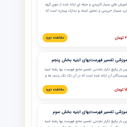
موزش‏‏‏‏‏‏ های بسیار کاربردی و حرفه‏ ای ارائه شده از سوی گروه
مان، سمینار «بررسی و تحلیل اسناد و مدارک پیمان» است که
گاه صنعتی شریف ارائه شد. در این آموزش نکات کلیدی
 اسناد و مدارک پیمان، اولویت بندی اسناد و مدارک پیمان،
 نبایدهای مربوط به اسناد و مدارک پیمان به همراه تجربیات
 این خصوص ارائه شده است.
ان
مشاهده دوره
موزشی تفسیر فهرست‌بهای ابنیه بخش پنجم
ین بار پکیج تکرار نشدنی تفسیر جامع فهرست بها رشته ابنیه
 نویسندگان آن ارائه شده است که در آن تک تک ردیف ها و
هرست بها تفسیر و ارائه شده است. این دوره به صورت کامل
بوده و به همراه تصاویر عملیات اجرایی مرتبط با ردیف های
ان
مشاهده دوره
ها ارائه شده است. این دوره با کلام مهندس
سین‌زاده مدیر پروژه مهندسی مشاور در امر بازنگری فهرست
 ابنیه ارائه شده و به تمام همکارانی که در حوزه صنعت
موزشی تفسیر فهرست‌بهای ابنیه بخش سوم
 حال فعالیت هستند حتما توصیه می کنیم از مطالب این
فاده نمایند.
ین بار پکیج تکرار نشدنی تفسیر جامع فهرست بها رشته ابنیه