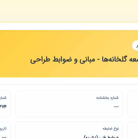
ه گلخانه‌ها - مبانی و ضوابط طراحی
شماره بخشنامه
شمار
474
---
نوع ضابطه
تاریخ
ضوابط فنی (نشریه)
---