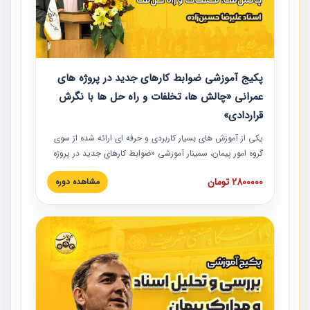
پکیج آموزشی ضوابط کارهای جدید در پروژه های
عمرانی «چالش ها، تخلفات و راه حل ها با نگرش
قراردادی»
یکی از آموزش‏‏‏‏‏‏ های بسیار کاربردی و حرفه‏ ای ارائه شده از سوی
گروه امور پیمان، سمینار آموزشی «ضوابط کارهای جدید در پروژه
های عمرانی» چالش ها، تخلفات و راه حل ها با نگرش قراردادی
2800000 تومان
مشاهده دوره
است که در محل سندیکای شرکت های ساختمانی کشور ارائه شد.
در این آموزش نکات کلیدی مربوط به کارهای جدید در اسناد و
مدارک پیمان به همراه تجربیات عملی ارائه شده است.