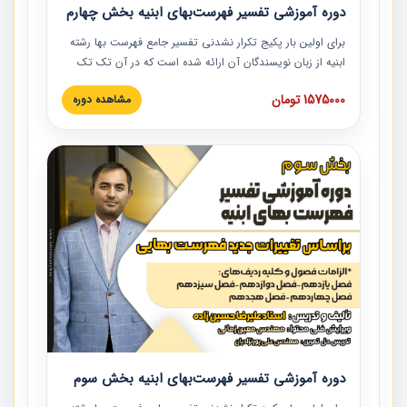
دوره آموزشی تفسیر فهرست‌بهای ابنیه بخش چهارم
برای اولین بار پکیج تکرار نشدنی تفسیر جامع فهرست بها رشته
ابنیه از زبان نویسندگان آن ارائه شده است که در آن تک تک
ردیف ها و مطالب فهرست بها تفسیر و ارائه شده است. این
1575000 تومان
مشاهده دوره
دوره به صورت کامل تصویری بوده و به همراه تصاویر عملیات
اجرایی مرتبط با ردیف های فهرست بها ارائه شده است. این
دوره با کلام مهندس علیرضاحسین‌زاده مدیر پروژه مهندسی
مشاور در امر بازنگری فهرست بها رشته ابنیه ارائه شده و به تمام
همکارانی که در حوزه صنعت ساخت در حال فعالیت هستند حتما
توصیه می کنیم از مطالب این دوره استفاده نمایند.
دوره آموزشی تفسیر فهرست‌بهای ابنیه بخش سوم