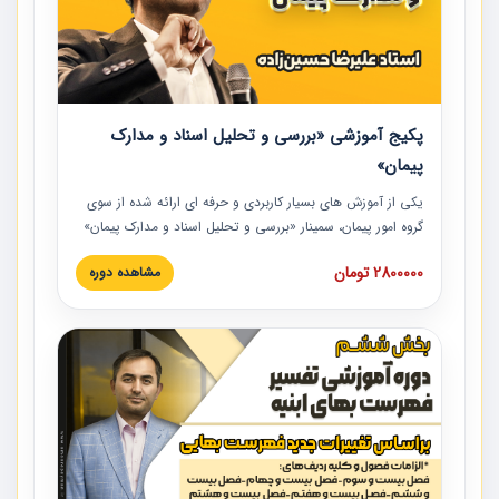
پکیج آموزشی «بررسی و تحلیل اسناد و مدارک
پیمان»
یکی از آموزش‏‏‏‏‏‏ های بسیار کاربردی و حرفه‏ ای ارائه شده از سوی
گروه امور پیمان، سمینار «بررسی و تحلیل اسناد و مدارک پیمان»
است که در دانشگاه صنعتی شریف ارائه شد. در این آموزش
2800000 تومان
مشاهده دوره
نکات کلیدی مربوط به اسناد و مدارک پیمان، اولویت بندی اسناد
و مدارک پیمان، بایدها و نبایدهای مربوط به اسناد و مدارک
پیمان به همراه تجربیات عملی در این خصوص ارائه شده است.