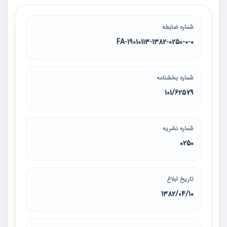
شماره ضابطه
19010113-1382-0250-0-0-FA
شماره بخشنامه
101/62579
شماره نشریه
0250
تاریخ ابلاغ
1382/04/10