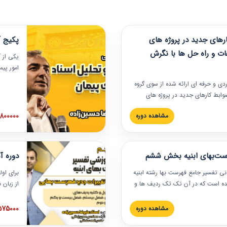
های جدید در پروژه های
پکیج آ
ات و راه حل ها با نگرش
یکی از آ
امور پی
در دانش
ربردی و حرفه‏ ای ارائه شده از سوی گروه
مربوط به
ضوابط کارهای جدید در پروژه های
بایدها و
اه حل ها با نگرش قراردادی است که
عملی در
2800000 توم
مشاهده دوره
ختمانی کشور ارائه شد. در این
ارهای جدید در اسناد و مدارک پیمان
 شده است.
رست‌بهای ابنیه بخش ششم
دوره آ
دنی تفسیر جامع فهرست بها رشته ابنیه
برای اول
 شده است که در آن تک تک ردیف ها و
از زبان
ائه شده است. این دوره به صورت کامل
مطالب ف
یر عملیات اجرایی مرتبط با ردیف های
تصویری 
1575000 توم
مشاهده دوره
ن دوره با کلام مهندس
فهرست ب