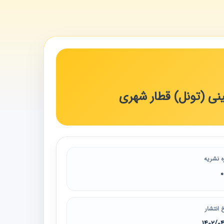
ینی (تونل) قطار شهری
ه نشریه
 انتشار
1402/0