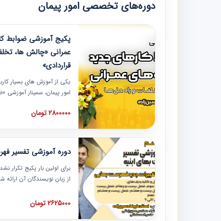
دوره‌های تخصصی امور پیمان
پکیج آموزشی ضوابط کار
عمرانی «چالش ها، تخلف
قراردادی»
یکی از آموزش‏‏‏‏‏‏ های بسیار کا
امور پیمان، سمینار آموزشی «
عمرانی» چالش ها، تخلفات و ر
2800000 تومان
در محل سندیکای شرکت های سا
آموزش نکات کلیدی مربوط به ک
به همراه تجربیات عملی ارائه
دوره آموزشی تفسیر فه
برای اولین بار پکیج تکرار نش
از زبان نویسندگان آن ارائه
مطالب فهرست بها تفسیر و ار
تصویری بوده و به همراه تصاو
2625000 تومان
فهرست بها ارائه شده است. ای