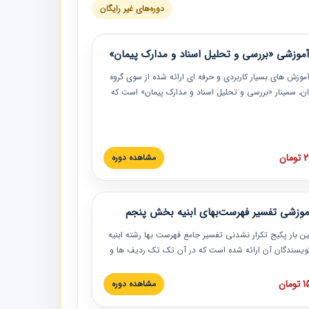
دوره‌های غیر رایگان
موزشی «بررسی و تحلیل اسناد و مدارک پیمان»
موزش‏‏‏‏‏‏ های بسیار کاربردی و حرفه‏ ای ارائه شده از سوی گروه
مان، سمینار «بررسی و تحلیل اسناد و مدارک پیمان» است که
گاه صنعتی شریف ارائه شد. در این آموزش نکات کلیدی
 اسناد و مدارک پیمان، اولویت بندی اسناد و مدارک پیمان،
 نبایدهای مربوط به اسناد و مدارک پیمان به همراه تجربیات
 این خصوص ارائه شده است.
ان
مشاهده دوره
موزشی تفسیر فهرست‌بهای ابنیه بخش پنجم
ین بار پکیج تکرار نشدنی تفسیر جامع فهرست بها رشته ابنیه
 نویسندگان آن ارائه شده است که در آن تک تک ردیف ها و
هرست بها تفسیر و ارائه شده است. این دوره به صورت کامل
بوده و به همراه تصاویر عملیات اجرایی مرتبط با ردیف های
ان
مشاهده دوره
ها ارائه شده است. این دوره با کلام مهندس