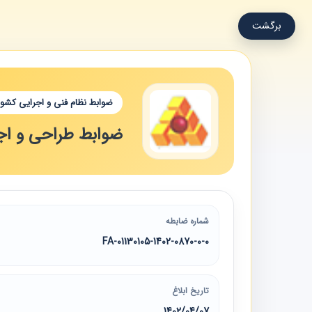
برگشت
ضوابط نظام فنی و اجرایی کشور
ضوابط طراحی و اجر
شماره ضابطه
01130105-1402-0870-0-0-FA
تاریخ ابلاغ
1402/04/07