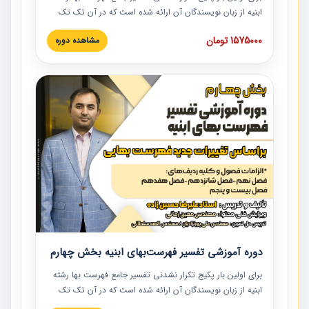
ابنیه از زبان نویسندگان آن ارائه شده است که در آن تک تک
ردیف ها و مطالب فهرست بها تفسیر و ارائه شده است. این
1575000 تومان
مشاهده دوره
دوره به صورت کامل تصویری بوده و به همراه تصاویر عملیات
اجرایی مرتبط با ردیف های فهرست بها ارائه شده است. این
دوره با کلام مهندس علیرضاحسین‌زاده مدیر پروژه مهندسی
مشاور در امر بازنگری فهرست بها رشته ابنیه ارائه شده و به تمام
همکارانی که در حوزه صنعت ساخت در حال فعالیت هستند حتما
توصیه می کنیم از مطالب این دوره استفاده نمایند.
دوره آموزشی تفسیر فهرست‌بهای ابنیه بخش چهارم
برای اولین بار پکیج تکرار نشدنی تفسیر جامع فهرست بها رشته
ابنیه از زبان نویسندگان آن ارائه شده است که در آن تک تک
ردیف ها و مطالب فهرست بها تفسیر و ارائه شده است. این