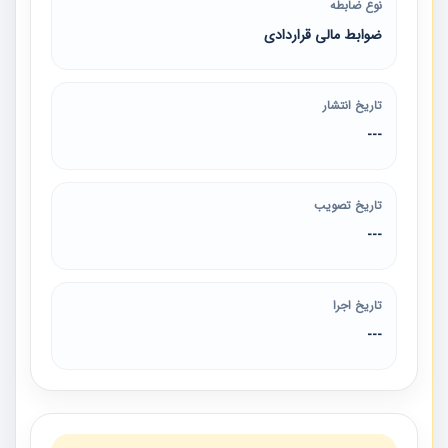
نوع ضابطه
ضوابط مالی قراردادی
تاریخ انتشار
---
تاریخ تصویب
---
تاریخ اجرا
---