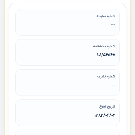
شماره ضابطه
---
شماره بخشنامه
101/54545
شماره نشریه
---
تاریخ ابلاغ
1383/04/02