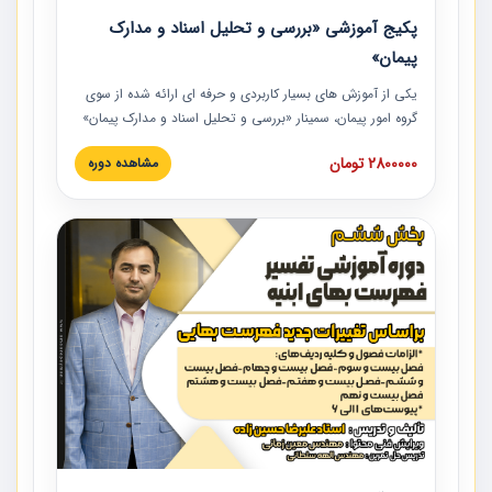
پکیج آموزشی «بررسی و تحلیل اسناد و مدارک
پیمان»
یکی از آموزش‏‏‏‏‏‏ های بسیار کاربردی و حرفه‏ ای ارائه شده از سوی
گروه امور پیمان، سمینار «بررسی و تحلیل اسناد و مدارک پیمان»
است که در دانشگاه صنعتی شریف ارائه شد. در این آموزش
2800000 تومان
مشاهده دوره
نکات کلیدی مربوط به اسناد و مدارک پیمان، اولویت بندی اسناد
و مدارک پیمان، بایدها و نبایدهای مربوط به اسناد و مدارک
پیمان به همراه تجربیات عملی در این خصوص ارائه شده است.