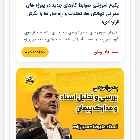
پکیج آموزشی ضوابط کارهای جدید در پروژه های
عمرانی «چالش ها، تخلفات و راه حل ها با نگرش
قراردادی»
یکی از آموزش‏‏‏‏‏‏ های بسیار کاربردی و حرفه‏ ای ارائه شده از سوی
گروه امور پیمان، سمینار آموزشی «ضوابط کارهای جدید در پروژه
های عمرانی» چالش ها، تخلفات و راه حل ها با نگرش قراردادی
2800000 تومان
مشاهده دوره
است که در محل سندیکای شرکت های ساختمانی کشور ارائه شد.
در این آموزش نکات کلیدی مربوط به کارهای جدید در اسناد و
مدارک پیمان به همراه تجربیات عملی ارائه شده است.