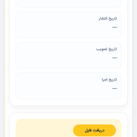
تاریخ انتشار
---
تاریخ تصویب
---
تاریخ اجرا
---
دریافت فایل