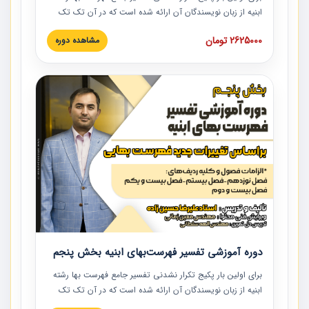
ابنیه از زبان نویسندگان آن ارائه شده است که در آن تک تک
ردیف ها و مطالب فهرست بها تفسیر و ارائه شده است. این
2625000 تومان
مشاهده دوره
دوره به صورت کامل تصویری بوده و به همراه تصاویر عملیات
اجرایی مرتبط با ردیف های فهرست بها ارائه شده است. این
دوره با کلام مهندس علیرضاحسین‌زاده مدیر پروژه مهندسی
مشاور در امر بازنگری فهرست بها رشته ابنیه ارائه شده و به تمام
همکارانی که در حوزه صنعت ساخت در حال فعالیت هستند حتما
توصیه می کنیم از مطالب این دوره استفاده نمایند.
دوره آموزشی تفسیر فهرست‌بهای ابنیه بخش پنجم
برای اولین بار پکیج تکرار نشدنی تفسیر جامع فهرست بها رشته
ابنیه از زبان نویسندگان آن ارائه شده است که در آن تک تک
ردیف ها و مطالب فهرست بها تفسیر و ارائه شده است. این