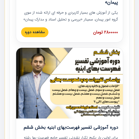
پیمان»
یکی از آموزش‏‏‏‏‏‏ های بسیار کاربردی و حرفه‏ ای ارائه شده از سوی
گروه امور پیمان، سمینار «بررسی و تحلیل اسناد و مدارک پیمان»
است که در دانشگاه صنعتی شریف ارائه شد. در این آموزش
2800000 تومان
مشاهده دوره
نکات کلیدی مربوط به اسناد و مدارک پیمان، اولویت بندی اسناد
و مدارک پیمان، بایدها و نبایدهای مربوط به اسناد و مدارک
پیمان به همراه تجربیات عملی در این خصوص ارائه شده است.
دوره آموزشی تفسیر فهرست‌بهای ابنیه بخش ششم
برای اولین بار پکیج تکرار نشدنی تفسیر جامع فهرست بها رشته