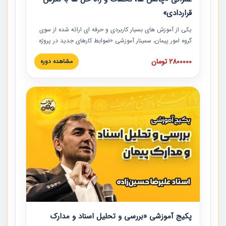
قراردادی»
یکی از آموزش‏‏‏‏‏‏ های بسیار کاربردی و حرفه‏ ای ارائه شده از سوی
گروه امور پیمان، سمینار آموزشی «ضوابط کارهای جدید در پروژه
های عمرانی» چالش ها، تخلفات و راه حل ها با نگرش قراردادی
2800000 تومان
مشاهده دوره
است که در محل سندیکای شرکت های ساختمانی کشور ارائه شد.
در این آموزش نکات کلیدی مربوط به کارهای جدید در اسناد و
مدارک پیمان به همراه تجربیات عملی ارائه شده است.
پکیج آموزشی «بررسی و تحلیل اسناد و مدارک