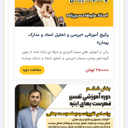
پکیج آموزشی «بررسی و تحلیل اسناد و مدارک
پیمان»
یکی از آموزش‏‏‏‏‏‏ های بسیار کاربردی و حرفه‏ ای ارائه شده از سوی
گروه امور پیمان، سمینار «بررسی و تحلیل اسناد و مدارک پیمان»
است که در دانشگاه صنعتی شریف ارائه شد. در این آموزش
2800000 تومان
مشاهده دوره
نکات کلیدی مربوط به اسناد و مدارک پیمان، اولویت بندی اسناد
و مدارک پیمان، بایدها و نبایدهای مربوط به اسناد و مدارک
پیمان به همراه تجربیات عملی در این خصوص ارائه شده است.