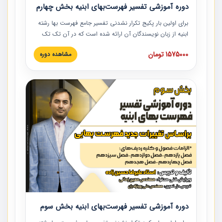
دوره آموزشی تفسیر فهرست‌بهای ابنیه بخش چهارم
برای اولین بار پکیج تکرار نشدنی تفسیر جامع فهرست بها رشته
ابنیه از زبان نویسندگان آن ارائه شده است که در آن تک تک
ردیف ها و مطالب فهرست بها تفسیر و ارائه شده است. این
1575000 تومان
مشاهده دوره
دوره به صورت کامل تصویری بوده و به همراه تصاویر عملیات
اجرایی مرتبط با ردیف های فهرست بها ارائه شده است. این
دوره با کلام مهندس علیرضاحسین‌زاده مدیر پروژه مهندسی
مشاور در امر بازنگری فهرست بها رشته ابنیه ارائه شده و به تمام
همکارانی که در حوزه صنعت ساخت در حال فعالیت هستند حتما
توصیه می کنیم از مطالب این دوره استفاده نمایند.
دوره آموزشی تفسیر فهرست‌بهای ابنیه بخش سوم