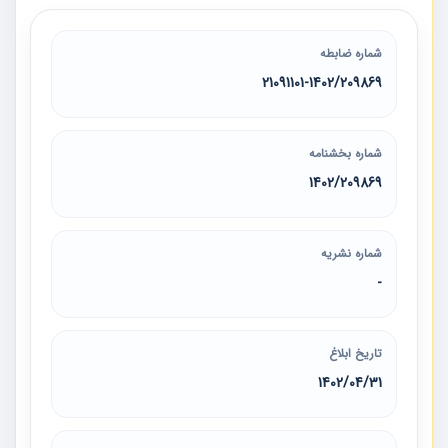
شماره ضابطه
21091101-1402/209869
شماره بخشنامه
1402/209869
شماره نشریه
-
تاریخ ابلاغ
1402/04/31