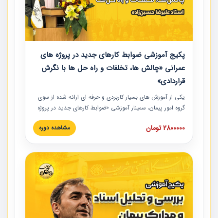
پکیج آموزشی ضوابط کارهای جدید در پروژه های
عمرانی «چالش ها، تخلفات و راه حل ها با نگرش
قراردادی»
یکی از آموزش‏‏‏‏‏‏ های بسیار کاربردی و حرفه‏ ای ارائه شده از سوی
گروه امور پیمان، سمینار آموزشی «ضوابط کارهای جدید در پروژه
های عمرانی» چالش ها، تخلفات و راه حل ها با نگرش قراردادی
2800000 تومان
مشاهده دوره
است که در محل سندیکای شرکت های ساختمانی کشور ارائه شد.
در این آموزش نکات کلیدی مربوط به کارهای جدید در اسناد و
مدارک پیمان به همراه تجربیات عملی ارائه شده است.