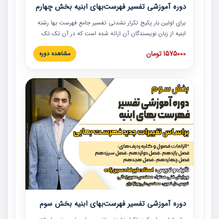
دوره آموزشی تفسیر فهرست‌بهای ابنیه بخش چهارم
برای اولین بار پکیج تکرار نشدنی تفسیر جامع فهرست بها رشته
ابنیه از زبان نویسندگان آن ارائه شده است که در آن تک تک
ردیف ها و مطالب فهرست بها تفسیر و ارائه شده است. این
1575000 تومان
مشاهده دوره
دوره به صورت کامل تصویری بوده و به همراه تصاویر عملیات
اجرایی مرتبط با ردیف های فهرست بها ارائه شده است. این
دوره با کلام مهندس علیرضاحسین‌زاده مدیر پروژه مهندسی
مشاور در امر بازنگری فهرست بها رشته ابنیه ارائه شده و به تمام
همکارانی که در حوزه صنعت ساخت در حال فعالیت هستند حتما
توصیه می کنیم از مطالب این دوره استفاده نمایند.
دوره آموزشی تفسیر فهرست‌بهای ابنیه بخش سوم