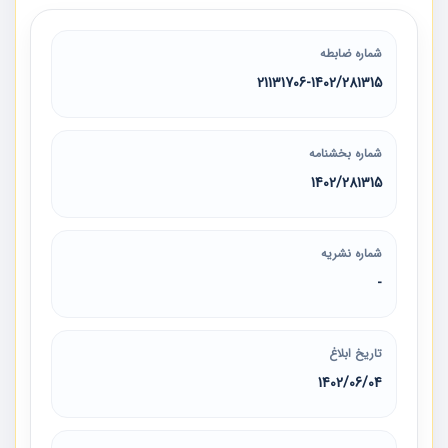
شماره ضابطه
21131706-1402/281315
شماره بخشنامه
1402/281315
شماره نشریه
-
تاریخ ابلاغ
1402/06/04