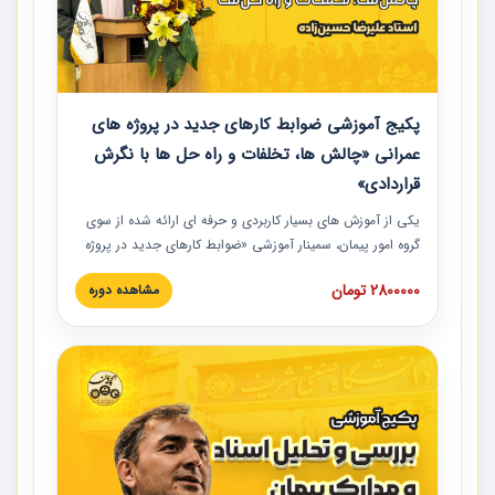
پکیج آموزشی ضوابط کارهای جدید در پروژه های
عمرانی «چالش ها، تخلفات و راه حل ها با نگرش
قراردادی»
یکی از آموزش‏‏‏‏‏‏ های بسیار کاربردی و حرفه‏ ای ارائه شده از سوی
گروه امور پیمان، سمینار آموزشی «ضوابط کارهای جدید در پروژه
های عمرانی» چالش ها، تخلفات و راه حل ها با نگرش قراردادی
2800000 تومان
مشاهده دوره
است که در محل سندیکای شرکت های ساختمانی کشور ارائه شد.
در این آموزش نکات کلیدی مربوط به کارهای جدید در اسناد و
مدارک پیمان به همراه تجربیات عملی ارائه شده است.