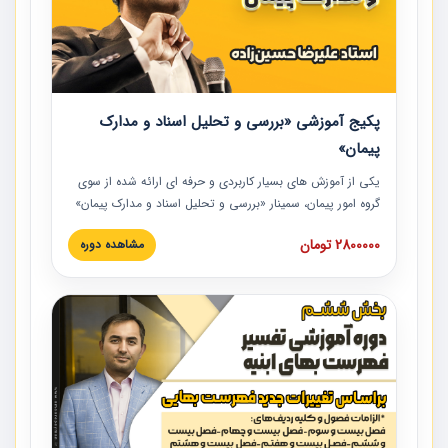
پکیج آموزشی «بررسی و تحلیل اسناد و مدارک
پیمان»
یکی از آموزش‏‏‏‏‏‏ های بسیار کاربردی و حرفه‏ ای ارائه شده از سوی
گروه امور پیمان، سمینار «بررسی و تحلیل اسناد و مدارک پیمان»
است که در دانشگاه صنعتی شریف ارائه شد. در این آموزش
2800000 تومان
مشاهده دوره
نکات کلیدی مربوط به اسناد و مدارک پیمان، اولویت بندی اسناد
و مدارک پیمان، بایدها و نبایدهای مربوط به اسناد و مدارک
پیمان به همراه تجربیات عملی در این خصوص ارائه شده است.