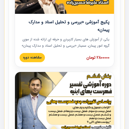
پکیج آموزشی «بررسی و تحلیل اسناد و مدارک
پیمان»
یکی از آموزش‏‏‏‏‏‏ های بسیار کاربردی و حرفه‏ ای ارائه شده از سوی
گروه امور پیمان، سمینار «بررسی و تحلیل اسناد و مدارک پیمان»
است که در دانشگاه صنعتی شریف ارائه شد. در این آموزش
2800000 تومان
مشاهده دوره
نکات کلیدی مربوط به اسناد و مدارک پیمان، اولویت بندی اسناد
و مدارک پیمان، بایدها و نبایدهای مربوط به اسناد و مدارک
پیمان به همراه تجربیات عملی در این خصوص ارائه شده است.