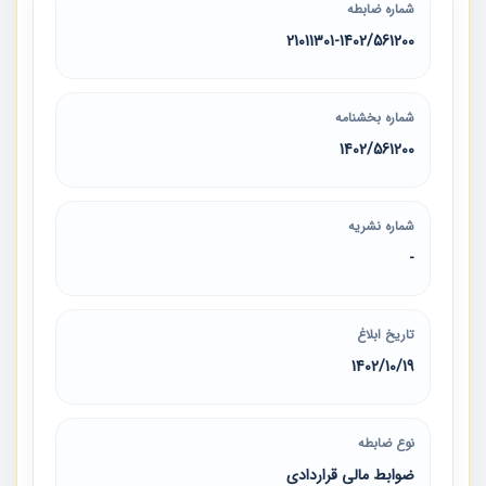
شماره ضابطه
21011301-1402/561200
شماره بخشنامه
1402/561200
شماره نشریه
-
تاریخ ابلاغ
1402/10/19
نوع ضابطه
ضوابط مالی قراردادی