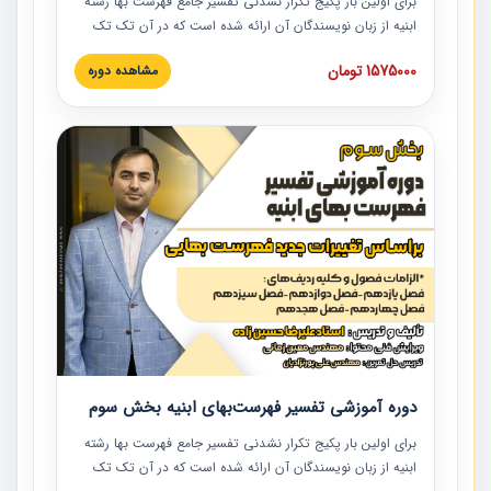
برای اولین بار پکیج تکرار نشدنی تفسیر جامع فهرست بها رشته
ابنیه از زبان نویسندگان آن ارائه شده است که در آن تک تک
ردیف ها و مطالب فهرست بها تفسیر و ارائه شده است. این
1575000 تومان
مشاهده دوره
دوره به صورت کامل تصویری بوده و به همراه تصاویر عملیات
اجرایی مرتبط با ردیف های فهرست بها ارائه شده است. این
دوره با کلام مهندس علیرضاحسین‌زاده مدیر پروژه مهندسی
مشاور در امر بازنگری فهرست بها رشته ابنیه ارائه شده و به تمام
همکارانی که در حوزه صنعت ساخت در حال فعالیت هستند حتما
توصیه می کنیم از مطالب این دوره استفاده نمایند.
دوره آموزشی تفسیر فهرست‌بهای ابنیه بخش سوم
برای اولین بار پکیج تکرار نشدنی تفسیر جامع فهرست بها رشته
ابنیه از زبان نویسندگان آن ارائه شده است که در آن تک تک