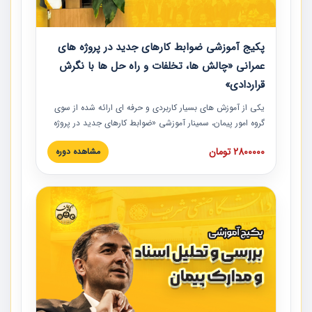
پکیج آموزشی ضوابط کارهای جدید در پروژه های
عمرانی «چالش ها، تخلفات و راه حل ها با نگرش
قراردادی»
یکی از آموزش‏‏‏‏‏‏ های بسیار کاربردی و حرفه‏ ای ارائه شده از سوی
گروه امور پیمان، سمینار آموزشی «ضوابط کارهای جدید در پروژه
های عمرانی» چالش ها، تخلفات و راه حل ها با نگرش قراردادی
2800000 تومان
مشاهده دوره
است که در محل سندیکای شرکت های ساختمانی کشور ارائه شد.
در این آموزش نکات کلیدی مربوط به کارهای جدید در اسناد و
مدارک پیمان به همراه تجربیات عملی ارائه شده است.