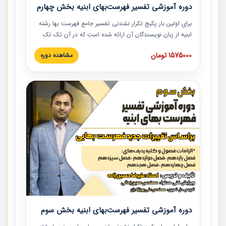
دوره آموزشی تفسیر فهرست‌بهای ابنیه بخش چهارم
برای اولین بار پکیج تکرار نشدنی تفسیر جامع فهرست بها رشته
ابنیه از زبان نویسندگان آن ارائه شده است که در آن تک تک
ردیف ها و مطالب فهرست بها تفسیر و ارائه شده است. این
1575000 تومان
مشاهده دوره
دوره به صورت کامل تصویری بوده و به همراه تصاویر عملیات
اجرایی مرتبط با ردیف های فهرست بها ارائه شده است. این
دوره با کلام مهندس علیرضاحسین‌زاده مدیر پروژه مهندسی
مشاور در امر بازنگری فهرست بها رشته ابنیه ارائه شده و به تمام
همکارانی که در حوزه صنعت ساخت در حال فعالیت هستند حتما
توصیه می کنیم از مطالب این دوره استفاده نمایند.
دوره آموزشی تفسیر فهرست‌بهای ابنیه بخش سوم