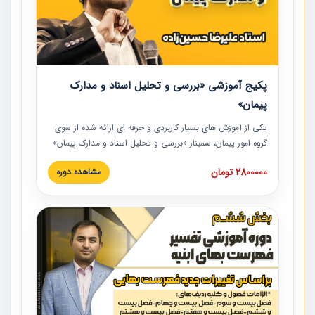
پکیج آموزشی «بررسی و تحلیل اسناد و مدارک
پیمان»
یکی از آموزش‏‏‏‏‏‏ های بسیار کاربردی و حرفه‏ ای ارائه شده از سوی
گروه امور پیمان، سمینار «بررسی و تحلیل اسناد و مدارک پیمان»
است که در دانشگاه صنعتی شریف ارائه شد. در این آموزش
2800000 تومان
مشاهده دوره
نکات کلیدی مربوط به اسناد و مدارک پیمان، اولویت بندی اسناد
و مدارک پیمان، بایدها و نبایدهای مربوط به اسناد و مدارک
پیمان به همراه تجربیات عملی در این خصوص ارائه شده است.