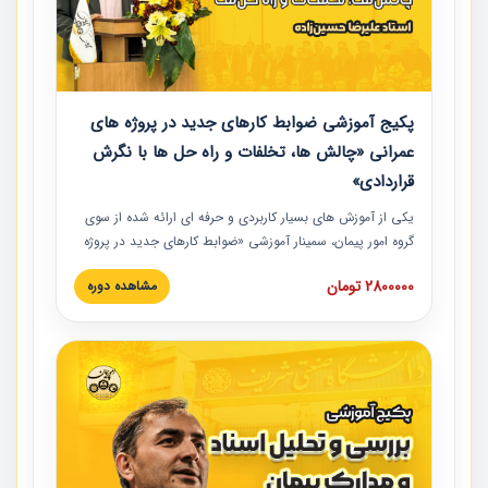
پکیج آموزشی ضوابط کارهای جدید در پروژه های
عمرانی «چالش ها، تخلفات و راه حل ها با نگرش
قراردادی»
یکی از آموزش‏‏‏‏‏‏ های بسیار کاربردی و حرفه‏ ای ارائه شده از سوی
گروه امور پیمان، سمینار آموزشی «ضوابط کارهای جدید در پروژه
های عمرانی» چالش ها، تخلفات و راه حل ها با نگرش قراردادی
2800000 تومان
مشاهده دوره
است که در محل سندیکای شرکت های ساختمانی کشور ارائه شد.
در این آموزش نکات کلیدی مربوط به کارهای جدید در اسناد و
مدارک پیمان به همراه تجربیات عملی ارائه شده است.