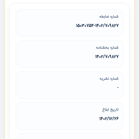
شماره ضابطه
15030754-1402/709827
شماره بخشنامه
1402/709827
شماره نشریه
-
تاریخ ابلاغ
1402/12/26