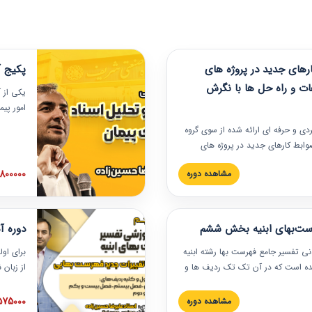
های جدید در پروژه های
پکیج آ
ات و راه حل ها با نگرش
یکی از آ
امور پی
در دانش
ربردی و حرفه‏ ای ارائه شده از سوی گروه
مربوط به
ضوابط کارهای جدید در پروژه های
بایدها و
اه حل ها با نگرش قراردادی است که
عملی در
2800000 توم
مشاهده دوره
ختمانی کشور ارائه شد. در این
ارهای جدید در اسناد و مدارک پیمان
 شده است.
رست‌بهای ابنیه بخش ششم
دوره آ
دنی تفسیر جامع فهرست بها رشته ابنیه
برای اول
 شده است که در آن تک تک ردیف ها و
از زبان
ائه شده است. این دوره به صورت کامل
مطالب ف
یر عملیات اجرایی مرتبط با ردیف های
تصویری 
1575000 توم
مشاهده دوره