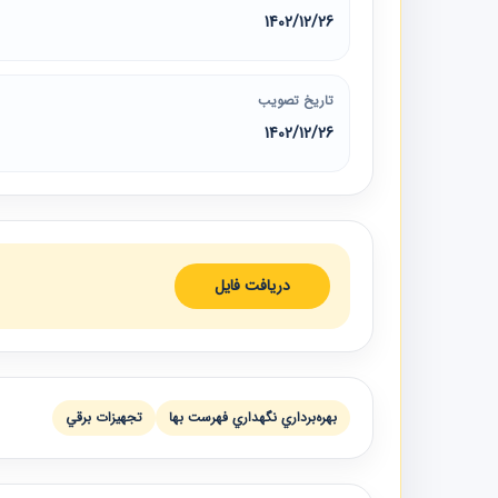
1402/12/26
تاریخ تصویب
1402/12/26
دریافت فایل
بهره‌برداري نگهداري فهرست بها
تجهيزات برقي