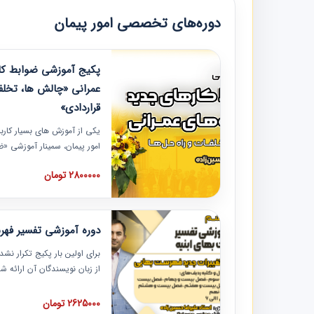
دوره‌های تخصصی امور پیمان
پکیج آموزشی ضوابط کار
عمرانی «چالش ها، تخلف
قراردادی»
یکی از آموزش‏‏‏‏‏‏ های بسیار کا
امور پیمان، سمینار آموزشی «
عمرانی» چالش ها، تخلفات و ر
2800000 تومان
در محل سندیکای شرکت های سا
آموزش نکات کلیدی مربوط به ک
به همراه تجربیات عملی ارائه
دوره آموزشی تفسیر فه
برای اولین بار پکیج تکرار نش
از زبان نویسندگان آن ارائه
مطالب فهرست بها تفسیر و ار
تصویری بوده و به همراه تصاو
2625000 تومان