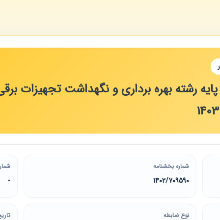
یه رشته بهره برداری و نگهداشت تجهیزات برقی‏،
شماره بخشنامه
شمار
-
1402/709590
نوع ضابطه
تاریخ