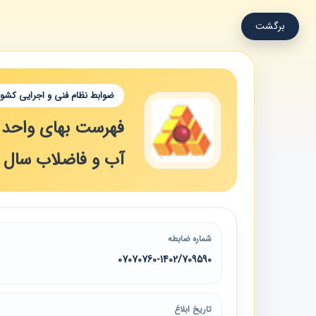
برگشت
ضوابط نظام فنی و اجرایی کشور
فهرست بهای واحد پا
آب و فاضلاب سال 1403
شماره ضابطه
07070760-1402/709590
تاریخ ابلاغ