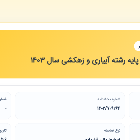
یه رشته آبیاری و زهکشی سال 1403
شماره بخشنامه
شمار
-
1402/709264
نوع ضابطه
تاریخ
ضوابط مالی قراردادی
2/26