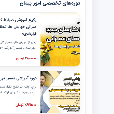
دوره‌های تخصصی امور پیمان
پکیج آموزشی ضوابط کار
عمرانی «چالش ها، تخلف
قراردادی»
یکی از آموزش‏‏‏‏‏‏ های بسیار کا
امور پیمان، سمینار آموزشی «
عمرانی» چالش ها، تخلفات و ر
2800000 تومان
در محل سندیکای شرکت های سا
آموزش نکات کلیدی مربوط به ک
به همراه تجربیات عملی ارائه
دوره آموزشی تفسیر فه
برای اولین بار پکیج تکرار نش
از زبان نویسندگان آن ارائه
مطالب فهرست بها تفسیر و ار
تصویری بوده و به همراه تصاو
2625000 تومان
فهرست بها ارائه شده است. ای