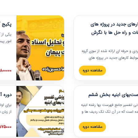
های جدید در پروژه های
پکیج آ
ات و راه حل ها با نگرش
یکی از آ
امور پی
در دانش
ربردی و حرفه‏ ای ارائه شده از سوی گروه
مربوط به
ضوابط کارهای جدید در پروژه های
بایدها و
اه حل ها با نگرش قراردادی است که
عملی در
2800000 توم
مشاهده دوره
ختمانی کشور ارائه شد. در این
ارهای جدید در اسناد و مدارک پیمان
 شده است.
رست‌بهای ابنیه بخش ششم
دوره آ
دنی تفسیر جامع فهرست بها رشته ابنیه
برای اول
 شده است که در آن تک تک ردیف ها و
از زبان
ائه شده است. این دوره به صورت کامل
مطالب ف
یر عملیات اجرایی مرتبط با ردیف های
تصویری 
1575000 توم
مشاهده دوره
ن دوره با کلام مهندس
فهرست ب