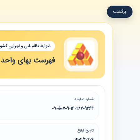
برگشت
ضوابط نظام فنی و اجرایی کشور
فهرست‌ بهای واحد پا
شماره ضابطه
07050709-1402/709264
تاریخ ابلاغ
1402/12/26