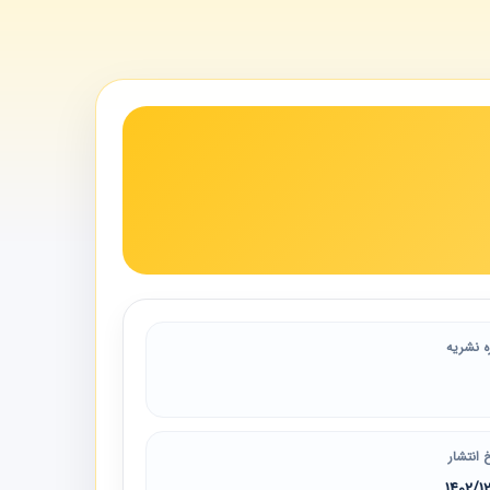
ه نشریه
 انتشار
1402/1