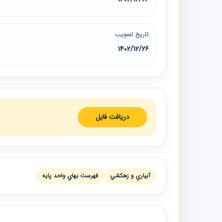
تاریخ تصویب
1402/12/26
دریافت فایل
آبياري و زهكشي
فهرست بهاي واحد پايه