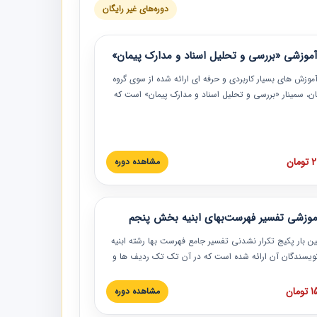
دوره‌های غیر رایگان
موزشی «بررسی و تحلیل اسناد و مدارک پیمان»
موزش‏‏‏‏‏‏ های بسیار کاربردی و حرفه‏ ای ارائه شده از سوی گروه
مان، سمینار «بررسی و تحلیل اسناد و مدارک پیمان» است که
گاه صنعتی شریف ارائه شد. در این آموزش نکات کلیدی
 اسناد و مدارک پیمان، اولویت بندی اسناد و مدارک پیمان،
 نبایدهای مربوط به اسناد و مدارک پیمان به همراه تجربیات
 این خصوص ارائه شده است.
ان
مشاهده دوره
موزشی تفسیر فهرست‌بهای ابنیه بخش پنجم
ین بار پکیج تکرار نشدنی تفسیر جامع فهرست بها رشته ابنیه
 نویسندگان آن ارائه شده است که در آن تک تک ردیف ها و
هرست بها تفسیر و ارائه شده است. این دوره به صورت کامل
بوده و به همراه تصاویر عملیات اجرایی مرتبط با ردیف های
ان
مشاهده دوره
ها ارائه شده است. این دوره با کلام مهندس