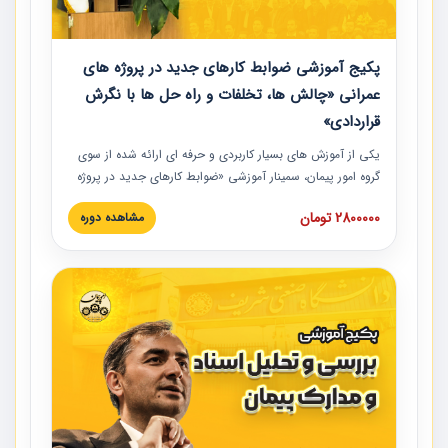
پکیج آموزشی ضوابط کارهای جدید در پروژه های
عمرانی «چالش ها، تخلفات و راه حل ها با نگرش
قراردادی»
یکی از آموزش‏‏‏‏‏‏ های بسیار کاربردی و حرفه‏ ای ارائه شده از سوی
گروه امور پیمان، سمینار آموزشی «ضوابط کارهای جدید در پروژه
های عمرانی» چالش ها، تخلفات و راه حل ها با نگرش قراردادی
2800000 تومان
مشاهده دوره
است که در محل سندیکای شرکت های ساختمانی کشور ارائه شد.
در این آموزش نکات کلیدی مربوط به کارهای جدید در اسناد و
مدارک پیمان به همراه تجربیات عملی ارائه شده است.