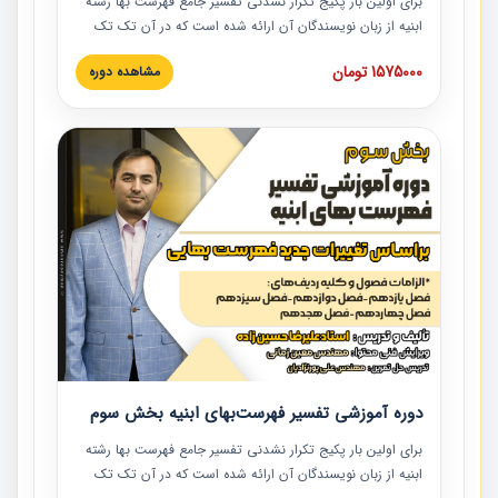
برای اولین بار پکیج تکرار نشدنی تفسیر جامع فهرست بها رشته
ابنیه از زبان نویسندگان آن ارائه شده است که در آن تک تک
ردیف ها و مطالب فهرست بها تفسیر و ارائه شده است. این
1575000 تومان
مشاهده دوره
دوره به صورت کامل تصویری بوده و به همراه تصاویر عملیات
اجرایی مرتبط با ردیف های فهرست بها ارائه شده است. این
دوره با کلام مهندس علیرضاحسین‌زاده مدیر پروژه مهندسی
مشاور در امر بازنگری فهرست بها رشته ابنیه ارائه شده و به تمام
همکارانی که در حوزه صنعت ساخت در حال فعالیت هستند حتما
توصیه می کنیم از مطالب این دوره استفاده نمایند.
دوره آموزشی تفسیر فهرست‌بهای ابنیه بخش سوم
برای اولین بار پکیج تکرار نشدنی تفسیر جامع فهرست بها رشته
ابنیه از زبان نویسندگان آن ارائه شده است که در آن تک تک