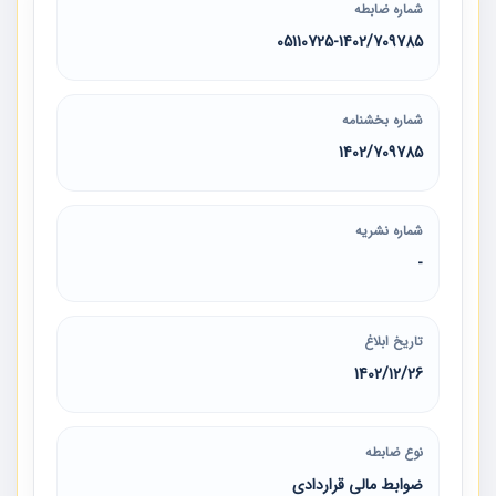
شماره ضابطه
05110725-1402/709785
شماره بخشنامه
1402/709785
شماره نشریه
-
تاریخ ابلاغ
1402/12/26
نوع ضابطه
ضوابط مالی قراردادی