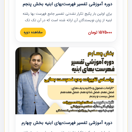
دوره آموزشی تفسیر فهرست‌بهای ابنیه بخش پنجم
برای اولین بار پکیج تکرار نشدنی تفسیر جامع فهرست بها رشته
ابنیه از زبان نویسندگان آن ارائه شده است که در آن تک تک
ردیف ها و مطالب فهرست بها تفسیر و ارائه شده است. این
1575000 تومان
مشاهده دوره
دوره به صورت کامل تصویری بوده و به همراه تصاویر عملیات
اجرایی مرتبط با ردیف های فهرست بها ارائه شده است. این
دوره با کلام مهندس علیرضاحسین‌زاده مدیر پروژه مهندسی
مشاور در امر بازنگری فهرست بها رشته ابنیه ارائه شده و به تمام
همکارانی که در حوزه صنعت ساخت در حال فعالیت هستند حتما
توصیه می کنیم از مطالب این دوره استفاده نمایند.
دوره آموزشی تفسیر فهرست‌بهای ابنیه بخش چهارم