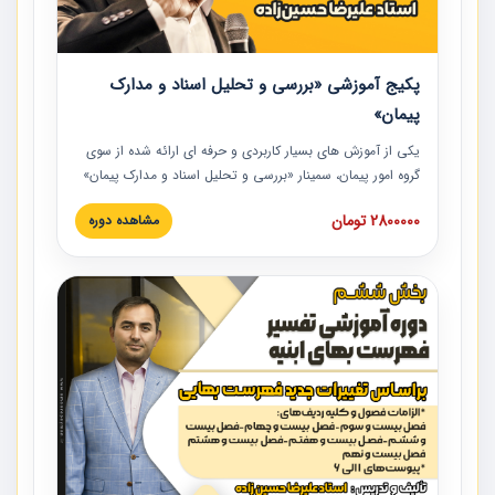
پکیج آموزشی «بررسی و تحلیل اسناد و مدارک
پیمان»
یکی از آموزش‏‏‏‏‏‏ های بسیار کاربردی و حرفه‏ ای ارائه شده از سوی
گروه امور پیمان، سمینار «بررسی و تحلیل اسناد و مدارک پیمان»
است که در دانشگاه صنعتی شریف ارائه شد. در این آموزش
2800000 تومان
مشاهده دوره
نکات کلیدی مربوط به اسناد و مدارک پیمان، اولویت بندی اسناد
و مدارک پیمان، بایدها و نبایدهای مربوط به اسناد و مدارک
پیمان به همراه تجربیات عملی در این خصوص ارائه شده است.