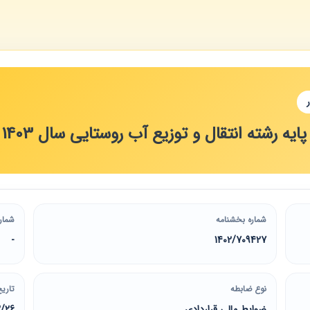
یه رشته انتقال و توزیع آب روستایی سال 1403
شماره بخشنامه
شمار
-
1402/709427
نوع ضابطه
تاریخ
ضوابط مالی قراردادی
2/26