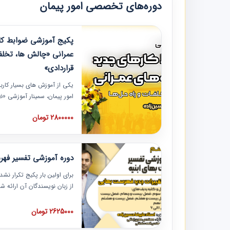
دوره‌های تخصصی امور پیمان
پکیج آموزشی ضوابط کار
عمرانی «چالش ها، تخلف
قراردادی»
یکی از آموزش‏‏‏‏‏‏ های بسیار کا
امور پیمان، سمینار آموزشی «
عمرانی» چالش ها، تخلفات و ر
2800000 تومان
در محل سندیکای شرکت های سا
آموزش نکات کلیدی مربوط به ک
به همراه تجربیات عملی ارائه
دوره آموزشی تفسیر فه
برای اولین بار پکیج تکرار نش
از زبان نویسندگان آن ارائه
مطالب فهرست بها تفسیر و ار
تصویری بوده و به همراه تصاو
2625000 تومان
فهرست بها ارائه شده است. ای