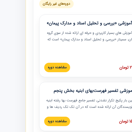
دوره‌های غیر رایگان
موزشی «بررسی و تحلیل اسناد و مدارک پیمان»
موزش‏‏‏‏‏‏ های بسیار کاربردی و حرفه‏ ای ارائه شده از سوی گروه
مان، سمینار «بررسی و تحلیل اسناد و مدارک پیمان» است که
گاه صنعتی شریف ارائه شد. در این آموزش نکات کلیدی
 اسناد و مدارک پیمان، اولویت بندی اسناد و مدارک پیمان،
 نبایدهای مربوط به اسناد و مدارک پیمان به همراه تجربیات
 این خصوص ارائه شده است.
ان
مشاهده دوره
موزشی تفسیر فهرست‌بهای ابنیه بخش پنجم
ین بار پکیج تکرار نشدنی تفسیر جامع فهرست بها رشته ابنیه
 نویسندگان آن ارائه شده است که در آن تک تک ردیف ها و
هرست بها تفسیر و ارائه شده است. این دوره به صورت کامل
بوده و به همراه تصاویر عملیات اجرایی مرتبط با ردیف های
ان
مشاهده دوره
ها ارائه شده است. این دوره با کلام مهندس