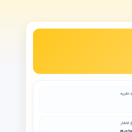
ه نشریه
 انتشار
1402/1