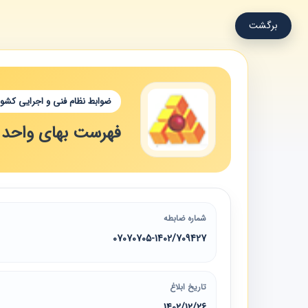
برگشت
ضوابط نظام فنی و اجرایی کشور
فهرست ‌بهای واحد پا
شماره ضابطه
07070705-1402/709427
تاریخ ابلاغ
1402/12/26