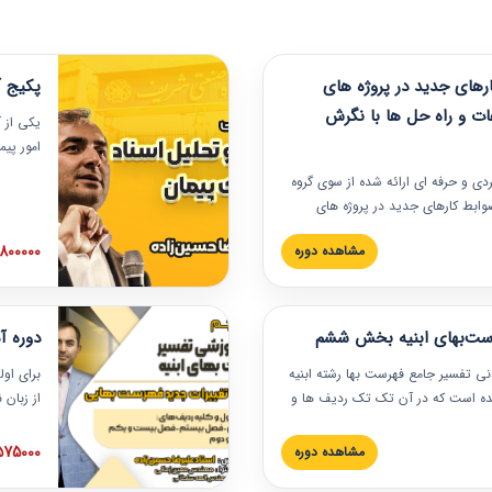
های جدید در پروژه های
پکیج آ
ات و راه حل ها با نگرش
یکی از آ
امور پی
در دانش
ربردی و حرفه‏ ای ارائه شده از سوی گروه
مربوط به
ضوابط کارهای جدید در پروژه های
بایدها و
اه حل ها با نگرش قراردادی است که
عملی در
2800000 توم
مشاهده دوره
ختمانی کشور ارائه شد. در این
ارهای جدید در اسناد و مدارک پیمان
 شده است.
رست‌بهای ابنیه بخش ششم
دوره آ
دنی تفسیر جامع فهرست بها رشته ابنیه
برای اول
 شده است که در آن تک تک ردیف ها و
از زبان
ائه شده است. این دوره به صورت کامل
مطالب ف
یر عملیات اجرایی مرتبط با ردیف های
تصویری 
1575000 توم
مشاهده دوره
ن دوره با کلام مهندس
فهرست ب