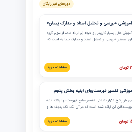
دوره‌های غیر رایگان
موزشی «بررسی و تحلیل اسناد و مدارک پیمان»
موزش‏‏‏‏‏‏ های بسیار کاربردی و حرفه‏ ای ارائه شده از سوی گروه
مان، سمینار «بررسی و تحلیل اسناد و مدارک پیمان» است که
گاه صنعتی شریف ارائه شد. در این آموزش نکات کلیدی
 اسناد و مدارک پیمان، اولویت بندی اسناد و مدارک پیمان،
 نبایدهای مربوط به اسناد و مدارک پیمان به همراه تجربیات
 این خصوص ارائه شده است.
ان
مشاهده دوره
موزشی تفسیر فهرست‌بهای ابنیه بخش پنجم
ین بار پکیج تکرار نشدنی تفسیر جامع فهرست بها رشته ابنیه
 نویسندگان آن ارائه شده است که در آن تک تک ردیف ها و
هرست بها تفسیر و ارائه شده است. این دوره به صورت کامل
بوده و به همراه تصاویر عملیات اجرایی مرتبط با ردیف های
ان
مشاهده دوره
ها ارائه شده است. این دوره با کلام مهندس