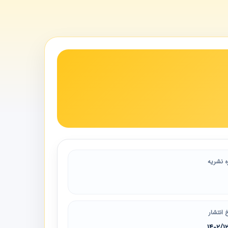
ه نشریه
 انتشار
1402/1