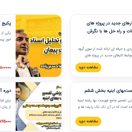
های جدید در پروژه های
پکیج آ
ات و راه حل ها با نگرش
یکی از آ
امور پی
در دانش
ربردی و حرفه‏ ای ارائه شده از سوی گروه
مربوط به
ضوابط کارهای جدید در پروژه های
بایدها و
اه حل ها با نگرش قراردادی است که
عملی در
2800000 توم
مشاهده دوره
ختمانی کشور ارائه شد. در این
ارهای جدید در اسناد و مدارک پیمان
 شده است.
رست‌بهای ابنیه بخش ششم
دوره آ
دنی تفسیر جامع فهرست بها رشته ابنیه
برای اول
 شده است که در آن تک تک ردیف ها و
از زبان
ائه شده است. این دوره به صورت کامل
مطالب ف
یر عملیات اجرایی مرتبط با ردیف های
تصویری 
1575000 توم
مشاهده دوره
ن دوره با کلام مهندس
فهرست ب