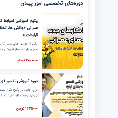
دوره‌های تخصصی امور پیمان
پکیج آموزشی ضوابط کار
عمرانی «چالش ها، تخلف
قراردادی»
یکی از آموزش‏‏‏‏‏‏ های بسیار کا
امور پیمان، سمینار آموزشی «
عمرانی» چالش ها، تخلفات و ر
2800000 تومان
در محل سندیکای شرکت های سا
آموزش نکات کلیدی مربوط به ک
به همراه تجربیات عملی ارائه
دوره آموزشی تفسیر فه
برای اولین بار پکیج تکرار نش
از زبان نویسندگان آن ارائه
مطالب فهرست بها تفسیر و ار
تصویری بوده و به همراه تصاو
2625000 تومان
فهرست بها ارائه شده است. ای