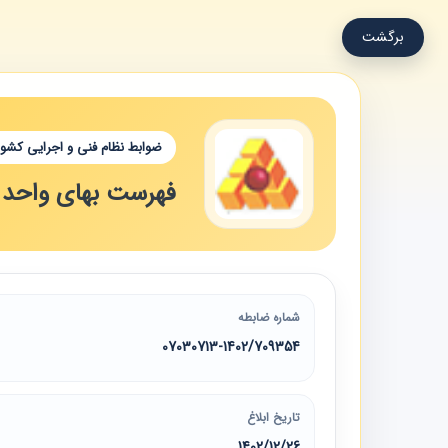
برگشت
ضوابط نظام فنی و اجرایی کشور
فهرست‌ بهای واحد پا
شماره ضابطه
07030713-1402/709354
تاریخ ابلاغ
1402/12/26