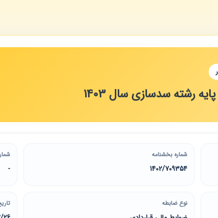
یه رشته سدسازی سال 1403
شماره بخشنامه
شمار
-
1402/709354
نوع ضابطه
تاریخ
ضوابط مالی قراردادی
2/26