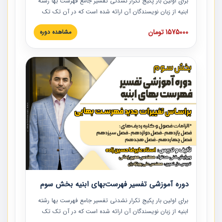
برای اولین بار پکیج تکرار نشدنی تفسیر جامع فهرست بها رشته
ابنیه از زبان نویسندگان آن ارائه شده است که در آن تک تک
ردیف ها و مطالب فهرست بها تفسیر و ارائه شده است. این
1575000 تومان
مشاهده دوره
دوره به صورت کامل تصویری بوده و به همراه تصاویر عملیات
اجرایی مرتبط با ردیف های فهرست بها ارائه شده است. این
دوره با کلام مهندس علیرضاحسین‌زاده مدیر پروژه مهندسی
مشاور در امر بازنگری فهرست بها رشته ابنیه ارائه شده و به تمام
همکارانی که در حوزه صنعت ساخت در حال فعالیت هستند حتما
توصیه می کنیم از مطالب این دوره استفاده نمایند.
دوره آموزشی تفسیر فهرست‌بهای ابنیه بخش سوم
برای اولین بار پکیج تکرار نشدنی تفسیر جامع فهرست بها رشته
ابنیه از زبان نویسندگان آن ارائه شده است که در آن تک تک