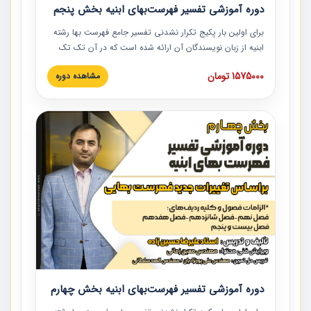
دوره آموزشی تفسیر فهرست‌بهای ابنیه بخش پنجم
برای اولین بار پکیج تکرار نشدنی تفسیر جامع فهرست بها رشته
ابنیه از زبان نویسندگان آن ارائه شده است که در آن تک تک
ردیف ها و مطالب فهرست بها تفسیر و ارائه شده است. این
1575000 تومان
مشاهده دوره
دوره به صورت کامل تصویری بوده و به همراه تصاویر عملیات
اجرایی مرتبط با ردیف های فهرست بها ارائه شده است. این
دوره با کلام مهندس علیرضاحسین‌زاده مدیر پروژه مهندسی
مشاور در امر بازنگری فهرست بها رشته ابنیه ارائه شده و به تمام
همکارانی که در حوزه صنعت ساخت در حال فعالیت هستند حتما
توصیه می کنیم از مطالب این دوره استفاده نمایند.
دوره آموزشی تفسیر فهرست‌بهای ابنیه بخش چهارم