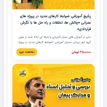
پکیج آموزشی ضوابط کارهای جدید در پروژه های
عمرانی «چالش ها، تخلفات و راه حل ها با نگرش
قراردادی»
یکی از آموزش‏‏‏‏‏‏ های بسیار کاربردی و حرفه‏ ای ارائه شده از سوی
گروه امور پیمان، سمینار آموزشی «ضوابط کارهای جدید در پروژه
های عمرانی» چالش ها، تخلفات و راه حل ها با نگرش قراردادی
2800000 تومان
مشاهده دوره
است که در محل سندیکای شرکت های ساختمانی کشور ارائه شد.
در این آموزش نکات کلیدی مربوط به کارهای جدید در اسناد و
مدارک پیمان به همراه تجربیات عملی ارائه شده است.