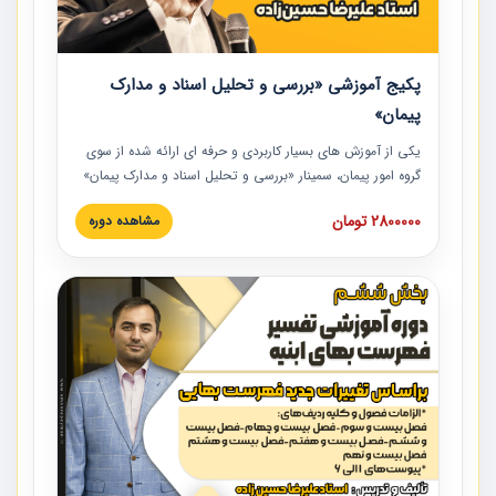
پکیج آموزشی «بررسی و تحلیل اسناد و مدارک
پیمان»
یکی از آموزش‏‏‏‏‏‏ های بسیار کاربردی و حرفه‏ ای ارائه شده از سوی
گروه امور پیمان، سمینار «بررسی و تحلیل اسناد و مدارک پیمان»
است که در دانشگاه صنعتی شریف ارائه شد. در این آموزش
2800000 تومان
مشاهده دوره
نکات کلیدی مربوط به اسناد و مدارک پیمان، اولویت بندی اسناد
و مدارک پیمان، بایدها و نبایدهای مربوط به اسناد و مدارک
پیمان به همراه تجربیات عملی در این خصوص ارائه شده است.