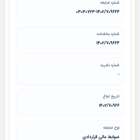
شماره ضابطه
03030723-1402/709664
شماره بخشنامه
1402/709664
شماره نشریه
-
تاریخ ابلاغ
1402/70966
نوع ضابطه
ضوابط مالی قراردادی