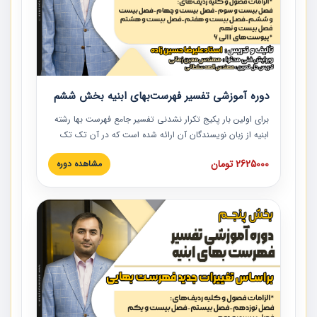
دوره آموزشی تفسیر فهرست‌بهای ابنیه بخش ششم
برای اولین بار پکیج تکرار نشدنی تفسیر جامع فهرست بها رشته
ابنیه از زبان نویسندگان آن ارائه شده است که در آن تک تک
ردیف ها و مطالب فهرست بها تفسیر و ارائه شده است. این
2625000 تومان
مشاهده دوره
دوره به صورت کامل تصویری بوده و به همراه تصاویر عملیات
اجرایی مرتبط با ردیف های فهرست بها ارائه شده است. این
دوره با کلام مهندس علیرضاحسین‌زاده مدیر پروژه مهندسی
مشاور در امر بازنگری فهرست بها رشته ابنیه ارائه شده و به تمام
همکارانی که در حوزه صنعت ساخت در حال فعالیت هستند حتما
توصیه می کنیم از مطالب این دوره استفاده نمایند.