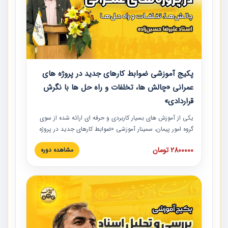
پکیج آموزشی ضوابط کارهای جدید در پروژه های
عمرانی «چالش ها، تخلفات و راه حل ها با نگرش
قراردادی»
یکی از آموزش‏‏‏‏‏‏ های بسیار کاربردی و حرفه‏ ای ارائه شده از سوی
گروه امور پیمان، سمینار آموزشی «ضوابط کارهای جدید در پروژه
های عمرانی» چالش ها، تخلفات و راه حل ها با نگرش قراردادی
2800000 تومان
مشاهده دوره
است که در محل سندیکای شرکت های ساختمانی کشور ارائه شد.
در این آموزش نکات کلیدی مربوط به کارهای جدید در اسناد و
مدارک پیمان به همراه تجربیات عملی ارائه شده است.