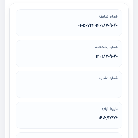
شماره ضابطه
01050742-1402/709060
شماره بخشنامه
1402/709060
شماره نشریه
-
تاریخ ابلاغ
1402/12/26