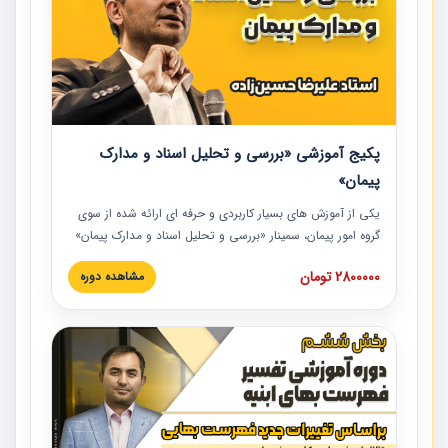
پکیج آموزشی «بررسی و تحلیل اسناد و مدارک
پیمان»
یکی از آموزش‏‏‏‏‏‏ های بسیار کاربردی و حرفه‏ ای ارائه شده از سوی
گروه امور پیمان، سمینار «بررسی و تحلیل اسناد و مدارک پیمان»
است که در دانشگاه صنعتی شریف ارائه شد. در این آموزش
2800000 تومان
مشاهده دوره
نکات کلیدی مربوط به اسناد و مدارک پیمان، اولویت بندی اسناد
و مدارک پیمان، بایدها و نبایدهای مربوط به اسناد و مدارک
پیمان به همراه تجربیات عملی در این خصوص ارائه شده است.