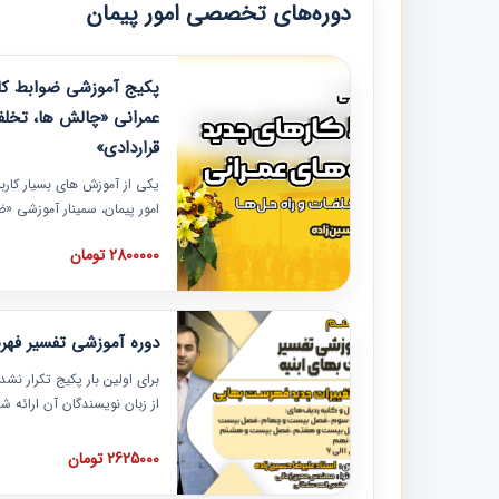
دوره‌های تخصصی امور پیمان
پکیج آموزشی ضوابط کار
عمرانی «چالش ها، تخلف
قراردادی»
یکی از آموزش‏‏‏‏‏‏ های بسیار کا
امور پیمان، سمینار آموزشی «
عمرانی» چالش ها، تخلفات و ر
2800000 تومان
در محل سندیکای شرکت های سا
آموزش نکات کلیدی مربوط به ک
به همراه تجربیات عملی ارائه
دوره آموزشی تفسیر فه
برای اولین بار پکیج تکرار نش
از زبان نویسندگان آن ارائه
مطالب فهرست بها تفسیر و ار
تصویری بوده و به همراه تصاو
2625000 تومان
فهرست بها ارائه شده است. ای