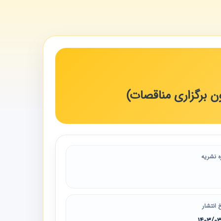
ه نشریه
 انتشار
1403/0