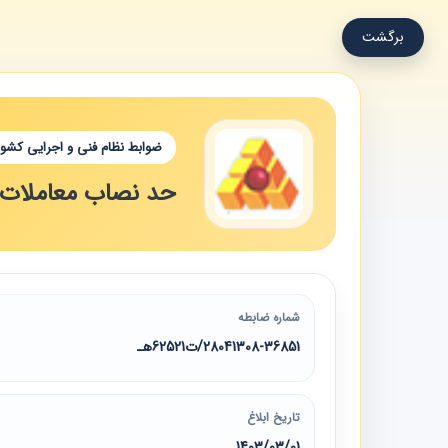
برگشت
ضوابط نظام فنی و اجرایی کشور
حد نصاب معاملات، مصوبه سال 1403(به استناد تبصر
شماره ضابطه
28041308-36851/ت62521هـ
تاریخ ابلاغ
1403/03/01