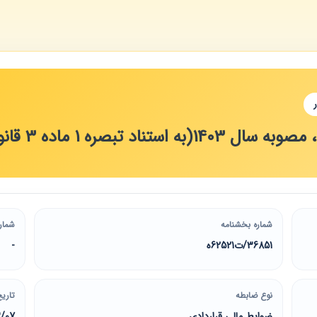
ه 1 ماده 3 قانون برگزاری مناقصات)
شماره بخشنامه
شمار
36851/ت62521ه
-
نوع ضابطه
تاریخ
ضوابط مالی قراردادی
3/07