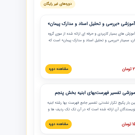
دوره‌های غیر رایگان
موزشی «بررسی و تحلیل اسناد و مدارک پیمان»
موزش‏‏‏‏‏‏ های بسیار کاربردی و حرفه‏ ای ارائه شده از سوی گروه
مان، سمینار «بررسی و تحلیل اسناد و مدارک پیمان» است که
گاه صنعتی شریف ارائه شد. در این آموزش نکات کلیدی
 اسناد و مدارک پیمان، اولویت بندی اسناد و مدارک پیمان،
 نبایدهای مربوط به اسناد و مدارک پیمان به همراه تجربیات
 این خصوص ارائه شده است.
ان
مشاهده دوره
موزشی تفسیر فهرست‌بهای ابنیه بخش پنجم
ین بار پکیج تکرار نشدنی تفسیر جامع فهرست بها رشته ابنیه
 نویسندگان آن ارائه شده است که در آن تک تک ردیف ها و
هرست بها تفسیر و ارائه شده است. این دوره به صورت کامل
بوده و به همراه تصاویر عملیات اجرایی مرتبط با ردیف های
ان
مشاهده دوره
ها ارائه شده است. این دوره با کلام مهندس