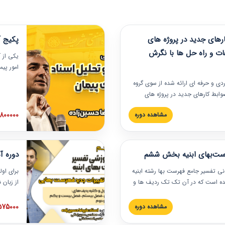
های جدید در پروژه های
پکیج آ
ات و راه حل ها با نگرش
یکی از آ
امور پی
در دانش
ربردی و حرفه‏ ای ارائه شده از سوی گروه
مربوط به
ضوابط کارهای جدید در پروژه های
بایدها و
اه حل ها با نگرش قراردادی است که
عملی در
2800000 توم
مشاهده دوره
ختمانی کشور ارائه شد. در این
ارهای جدید در اسناد و مدارک پیمان
 شده است.
رست‌بهای ابنیه بخش ششم
دوره آ
دنی تفسیر جامع فهرست بها رشته ابنیه
برای اول
 شده است که در آن تک تک ردیف ها و
از زبان
ائه شده است. این دوره به صورت کامل
مطالب ف
یر عملیات اجرایی مرتبط با ردیف های
تصویری 
1575000 توم
مشاهده دوره
ن دوره با کلام مهندس
فهرست ب