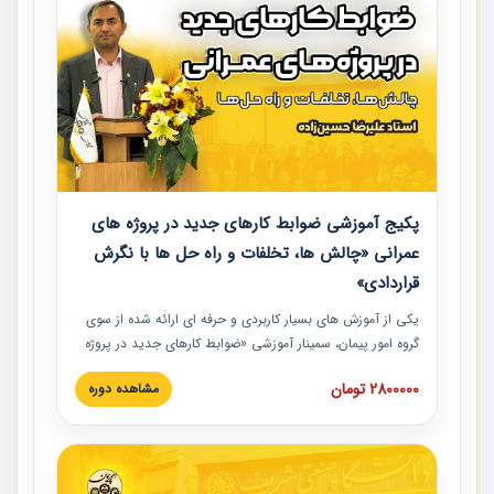
پکیج آموزشی ضوابط کارهای جدید در پروژه های
عمرانی «چالش ها، تخلفات و راه حل ها با نگرش
قراردادی»
یکی از آموزش‏‏‏‏‏‏ های بسیار کاربردی و حرفه‏ ای ارائه شده از سوی
گروه امور پیمان، سمینار آموزشی «ضوابط کارهای جدید در پروژه
های عمرانی» چالش ها، تخلفات و راه حل ها با نگرش قراردادی
2800000 تومان
مشاهده دوره
است که در محل سندیکای شرکت های ساختمانی کشور ارائه شد.
در این آموزش نکات کلیدی مربوط به کارهای جدید در اسناد و
مدارک پیمان به همراه تجربیات عملی ارائه شده است.