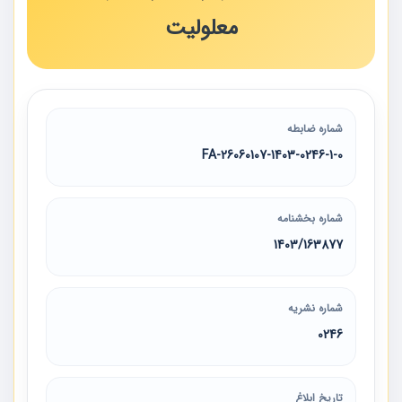
معلولیت
شماره ضابطه
26060107-1403-0246-1-0-FA
شماره بخشنامه
1403/163877
شماره نشریه
0246
تاریخ ابلاغ