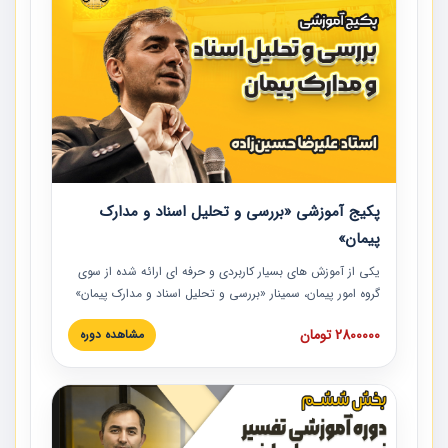
پکیج آموزشی «بررسی و تحلیل اسناد و مدارک
پیمان»
یکی از آموزش‏‏‏‏‏‏ های بسیار کاربردی و حرفه‏ ای ارائه شده از سوی
گروه امور پیمان، سمینار «بررسی و تحلیل اسناد و مدارک پیمان»
است که در دانشگاه صنعتی شریف ارائه شد. در این آموزش
2800000 تومان
مشاهده دوره
نکات کلیدی مربوط به اسناد و مدارک پیمان، اولویت بندی اسناد
و مدارک پیمان، بایدها و نبایدهای مربوط به اسناد و مدارک
پیمان به همراه تجربیات عملی در این خصوص ارائه شده است.