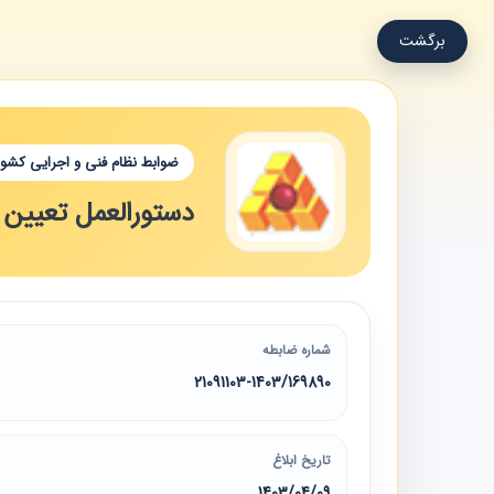
برگشت
ضوابط نظام فنی و اجرایی کشور
دستورالعمل تعیین ح
شماره ضابطه
21091103-1403/169890
تاریخ ابلاغ
1403/04/09