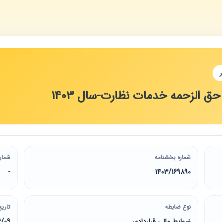
ق الزحمه خدمات نظارت-سال 1403
شماره بخشنامه
شمار
-
1403/169890
نوع ضابطه
تاریخ
ضوابط مالی قراردادی
4/09