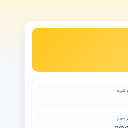
ه نشریه
 انتشار
1403/0