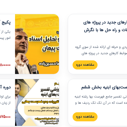
های جدید در پروژه های
پکیج آ
ات و راه حل ها با نگرش
یکی از آ
امور پی
در دانش
ربردی و حرفه‏ ای ارائه شده از سوی گروه
مربوط به
ضوابط کارهای جدید در پروژه های
بایدها و
اه حل ها با نگرش قراردادی است که
عملی در
2800000 توم
مشاهده دوره
ختمانی کشور ارائه شد. در این
ارهای جدید در اسناد و مدارک پیمان
 شده است.
رست‌بهای ابنیه بخش ششم
دوره آ
دنی تفسیر جامع فهرست بها رشته ابنیه
برای اول
 شده است که در آن تک تک ردیف ها و
از زبان
ائه شده است. این دوره به صورت کامل
مطالب ف
یر عملیات اجرایی مرتبط با ردیف های
تصویری 
1575000 توم
مشاهده دوره
ن دوره با کلام مهندس
فهرست ب