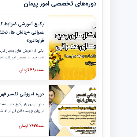
دوره‌های تخصصی امور پیمان
پکیج آموزشی ضوابط کار
عمرانی «چالش ها، تخلف
قراردادی»
یکی از آموزش‏‏‏‏‏‏ های بسیار کا
امور پیمان، سمینار آموزشی «
عمرانی» چالش ها، تخلفات و ر
2800000 تومان
در محل سندیکای شرکت های سا
آموزش نکات کلیدی مربوط به ک
به همراه تجربیات عملی ارائه
دوره آموزشی تفسیر فه
برای اولین بار پکیج تکرار نش
از زبان نویسندگان آن ارائه
مطالب فهرست بها تفسیر و ار
تصویری بوده و به همراه تصاو
2625000 تومان
فهرست بها ارائه شده است. ای