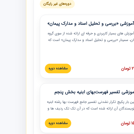
دوره‌های غیر رایگان
موزشی «بررسی و تحلیل اسناد و مدارک پیمان»
موزش‏‏‏‏‏‏ های بسیار کاربردی و حرفه‏ ای ارائه شده از سوی گروه
مان، سمینار «بررسی و تحلیل اسناد و مدارک پیمان» است که
گاه صنعتی شریف ارائه شد. در این آموزش نکات کلیدی
 اسناد و مدارک پیمان، اولویت بندی اسناد و مدارک پیمان،
 نبایدهای مربوط به اسناد و مدارک پیمان به همراه تجربیات
 این خصوص ارائه شده است.
ان
مشاهده دوره
موزشی تفسیر فهرست‌بهای ابنیه بخش پنجم
ین بار پکیج تکرار نشدنی تفسیر جامع فهرست بها رشته ابنیه
 نویسندگان آن ارائه شده است که در آن تک تک ردیف ها و
هرست بها تفسیر و ارائه شده است. این دوره به صورت کامل
بوده و به همراه تصاویر عملیات اجرایی مرتبط با ردیف های
ان
مشاهده دوره
ها ارائه شده است. این دوره با کلام مهندس