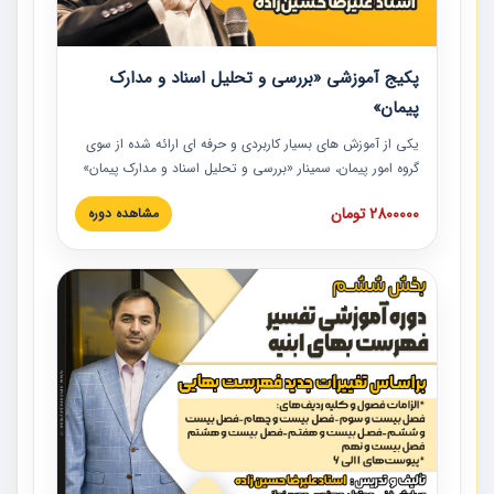
پکیج آموزشی «بررسی و تحلیل اسناد و مدارک
پیمان»
یکی از آموزش‏‏‏‏‏‏ های بسیار کاربردی و حرفه‏ ای ارائه شده از سوی
گروه امور پیمان، سمینار «بررسی و تحلیل اسناد و مدارک پیمان»
است که در دانشگاه صنعتی شریف ارائه شد. در این آموزش
2800000 تومان
مشاهده دوره
نکات کلیدی مربوط به اسناد و مدارک پیمان، اولویت بندی اسناد
و مدارک پیمان، بایدها و نبایدهای مربوط به اسناد و مدارک
پیمان به همراه تجربیات عملی در این خصوص ارائه شده است.