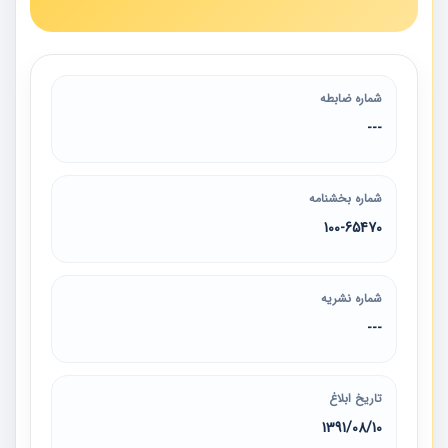
شماره ضابطه
---
شماره بخشنامه
100-65470
شماره نشریه
---
تاریخ ابلاغ
1391/08/10