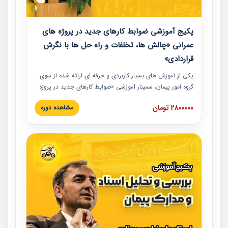
پکیج آموزشی ضوابط کارهای جدید در پروژه های
عمرانی «چالش ها، تخلفات و راه حل ها با نگرش
قراردادی»
یکی از آموزش‏‏‏‏‏‏ های بسیار کاربردی و حرفه‏ ای ارائه شده از سوی
گروه امور پیمان، سمینار آموزشی «ضوابط کارهای جدید در پروژه
های عمرانی» چالش ها، تخلفات و راه حل ها با نگرش قراردادی
2800000 تومان
مشاهده دوره
است که در محل سندیکای شرکت های ساختمانی کشور ارائه شد.
در این آموزش نکات کلیدی مربوط به کارهای جدید در اسناد و
مدارک پیمان به همراه تجربیات عملی ارائه شده است.