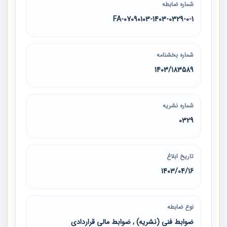
شماره ضابطه
07090103-1403-0329-0-1-FA
شماره بخشنامه
1403/183589
شماره نشریه
0329
تاریخ ابلاغ
1403/04/16
نوع ضابطه
ضوابط فنی (نشریه) , ضوابط مالی قراردادی