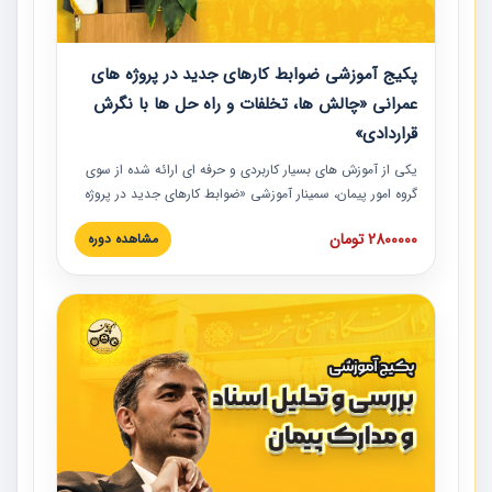
پکیج آموزشی ضوابط کارهای جدید در پروژه های
عمرانی «چالش ها، تخلفات و راه حل ها با نگرش
قراردادی»
یکی از آموزش‏‏‏‏‏‏ های بسیار کاربردی و حرفه‏ ای ارائه شده از سوی
گروه امور پیمان، سمینار آموزشی «ضوابط کارهای جدید در پروژه
های عمرانی» چالش ها، تخلفات و راه حل ها با نگرش قراردادی
2800000 تومان
مشاهده دوره
است که در محل سندیکای شرکت های ساختمانی کشور ارائه شد.
در این آموزش نکات کلیدی مربوط به کارهای جدید در اسناد و
مدارک پیمان به همراه تجربیات عملی ارائه شده است.