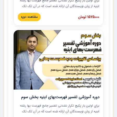
برای اولین بار پکیج تکرار نشدنی تفسیر جامع فهرست بها رشته
ابنیه از زبان نویسندگان آن ارائه شده است که در آن تک تک
ردیف ها و مطالب فهرست بها تفسیر و ارائه شده است. این
1575000 تومان
مشاهده دوره
دوره به صورت کامل تصویری بوده و به همراه تصاویر عملیات
اجرایی مرتبط با ردیف های فهرست بها ارائه شده است. این
دوره با کلام مهندس علیرضاحسین‌زاده مدیر پروژه مهندسی
مشاور در امر بازنگری فهرست بها رشته ابنیه ارائه شده و به تمام
همکارانی که در حوزه صنعت ساخت در حال فعالیت هستند حتما
توصیه می کنیم از مطالب این دوره استفاده نمایند.
دوره آموزشی تفسیر فهرست‌بهای ابنیه بخش سوم
برای اولین بار پکیج تکرار نشدنی تفسیر جامع فهرست بها رشته
ابنیه از زبان نویسندگان آن ارائه شده است که در آن تک تک