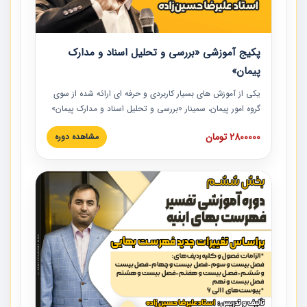
پکیج آموزشی «بررسی و تحلیل اسناد و مدارک
پیمان»
یکی از آموزش‏‏‏‏‏‏ های بسیار کاربردی و حرفه‏ ای ارائه شده از سوی
گروه امور پیمان، سمینار «بررسی و تحلیل اسناد و مدارک پیمان»
است که در دانشگاه صنعتی شریف ارائه شد. در این آموزش
2800000 تومان
مشاهده دوره
نکات کلیدی مربوط به اسناد و مدارک پیمان، اولویت بندی اسناد
و مدارک پیمان، بایدها و نبایدهای مربوط به اسناد و مدارک
پیمان به همراه تجربیات عملی در این خصوص ارائه شده است.