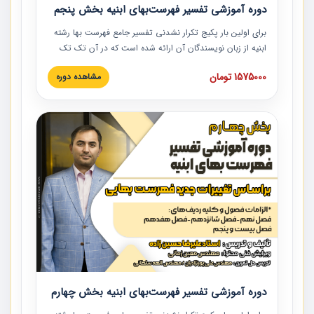
دوره آموزشی تفسیر فهرست‌بهای ابنیه بخش پنجم
برای اولین بار پکیج تکرار نشدنی تفسیر جامع فهرست بها رشته
ابنیه از زبان نویسندگان آن ارائه شده است که در آن تک تک
ردیف ها و مطالب فهرست بها تفسیر و ارائه شده است. این
1575000 تومان
مشاهده دوره
دوره به صورت کامل تصویری بوده و به همراه تصاویر عملیات
اجرایی مرتبط با ردیف های فهرست بها ارائه شده است. این
دوره با کلام مهندس علیرضاحسین‌زاده مدیر پروژه مهندسی
مشاور در امر بازنگری فهرست بها رشته ابنیه ارائه شده و به تمام
همکارانی که در حوزه صنعت ساخت در حال فعالیت هستند حتما
توصیه می کنیم از مطالب این دوره استفاده نمایند.
دوره آموزشی تفسیر فهرست‌بهای ابنیه بخش چهارم